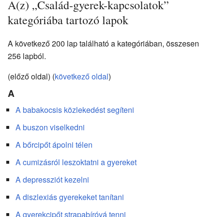
A(z) „Család-gyerek-kapcsolatok”
kategóriába tartozó lapok
A következő 200 lap található a kategóriában, összesen
256 lapból.
(előző oldal) (
következő oldal
)
A
A babakocsis közlekedést segíteni
A buszon viselkedni
A bőrcipőt ápolni télen
A cumizásról leszoktatni a gyereket
A depressziót kezelni
A diszlexiás gyerekeket tanítani
A gyerekcipőt strapabíróvá tenni