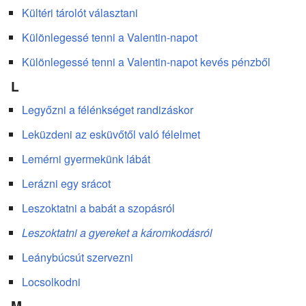
Kültéri tárolót választani
Különlegessé tenni a Valentin-napot
Különlegessé tenni a Valentin-napot kevés pénzből
L
Legyőzni a félénkséget randizáskor
Leküzdeni az esküvőtől való félelmet
Lemérni gyermekünk lábát
Lerázni egy srácot
Leszoktatni a babát a szopásról
Leszoktatni a gyereket a káromkodásról
Leánybúcsút szervezni
Locsolkodni
M