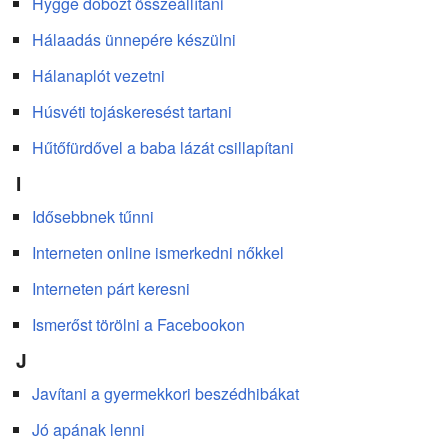
Hygge dobozt összeállítani
Hálaadás ünnepére készülni
Hálanaplót vezetni
Húsvéti tojáskeresést tartani
Hűtőfürdővel a baba lázát csillapítani
I
Idősebbnek tűnni
Interneten online ismerkedni nőkkel
Interneten párt keresni
Ismerőst törölni a Facebookon
J
Javítani a gyermekkori beszédhibákat
Jó apának lenni