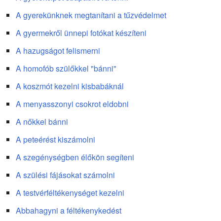
A gyerekünknek megtanítani a tűzvédelmet
A gyermekről ünnepi fotókat készíteni
A hazugságot felismerni
A homofób szülőkkel "bánni"
A koszmót kezelni kisbabáknál
A menyasszonyi csokrot eldobni
A nőkkel bánni
A peteérést kiszámolni
A szegénységben élőkön segíteni
A szülési fájásokat számolni
A testvérféltékenységet kezelni
Abbahagyni a féltékenykedést