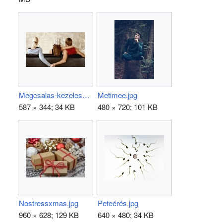
Megcsalas-kezelese.jpg
Metimee.jpg
587 × 344; 34 KB
480 × 720; 101 KB
Nostressxmas.jpg
Peteérés.jpg
960 × 628; 129 KB
640 × 480; 34 KB