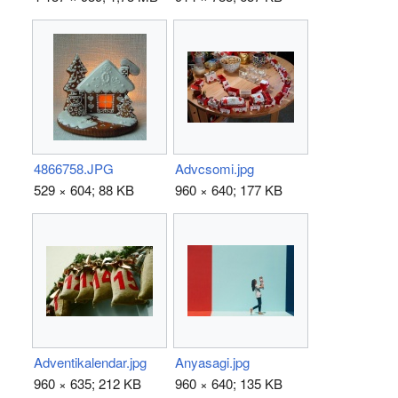
4866758.JPG
Advcsomi.jpg
529 × 604; 88 KB
960 × 640; 177 KB
Adventikalendar.jpg
Anyasagi.jpg
960 × 635; 212 KB
960 × 640; 135 KB