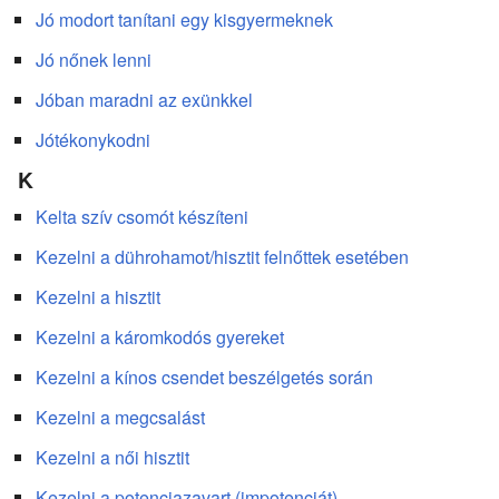
Jó modort tanítani egy kisgyermeknek
Jó nőnek lenni
Jóban maradni az exünkkel
Jótékonykodni
K
Kelta szív csomót készíteni
Kezelni a dührohamot/hisztit felnőttek esetében
Kezelni a hisztit
Kezelni a káromkodós gyereket
Kezelni a kínos csendet beszélgetés során
Kezelni a megcsalást
Kezelni a női hisztit
Kezelni a potenciazavart (impotenciát)