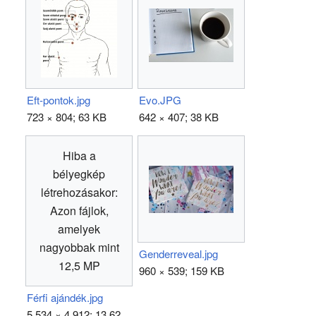
Eft-pontok.jpg
Evo.JPG
723 × 804; 63 KB
642 × 407; 38 KB
Hiba a
bélyegkép
létrehozásakor:
Azon fájlok,
amelyek
nagyobbak mint
Genderreveal.jpg
12,5 MP
960 × 539; 159 KB
Férfi ajándék.jpg
5 534 × 4 912; 13,62