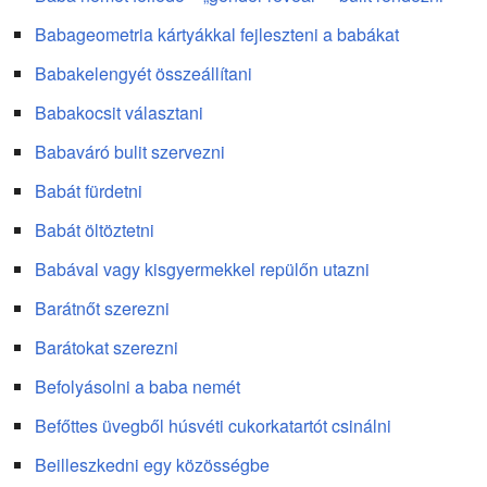
Babageometria kártyákkal fejleszteni a babákat
Babakelengyét összeállítani
Babakocsit választani
Babaváró bulit szervezni
Babát fürdetni
Babát öltöztetni
Babával vagy kisgyermekkel repülőn utazni
Barátnőt szerezni
Barátokat szerezni
Befolyásolni a baba nemét
Befőttes üvegből húsvéti cukorkatartót csinálni
Beilleszkedni egy közösségbe