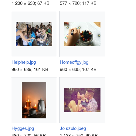
1 200 × 630; 67 KB
577 × 720; 117 KB
Helphelp.jpg
Homeoffgy.jpg
960 × 639; 161 KB
960 × 635; 107 KB
Hygges.jpg
Jo szulo.jpeg
480 × 720; 56 KB
1 128 × 750; 90 KB