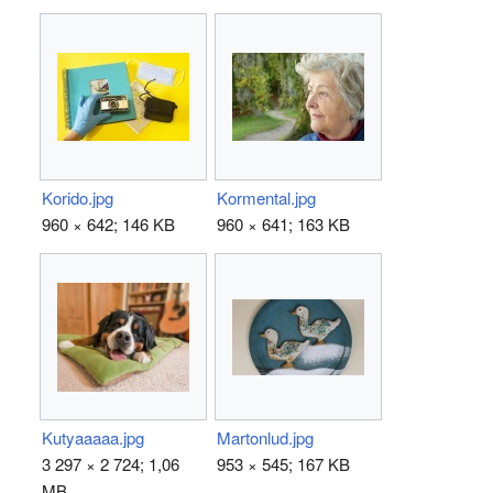
Korido.jpg
Kormental.jpg
960 × 642; 146 KB
960 × 641; 163 KB
Kutyaaaaa.jpg
Martonlud.jpg
3 297 × 2 724; 1,06
953 × 545; 167 KB
MB