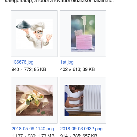
kategórialap, a többi a további oldalakon található.
136676.jpg
1st.jpg
940 × 772; 85 KB
402 × 613; 39 KB
2018-05-09 1140.png
2018-09-03 0932.png
1 137 × 939; 1,73 MB
914 × 785; 657 KB