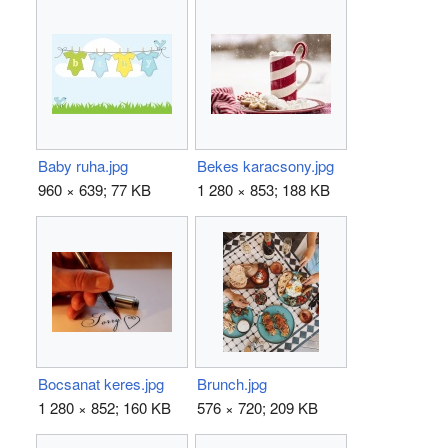
Baby ruha.jpg
Bekes karacsony.jpg
960 × 639; 77 KB
1 280 × 853; 188 KB
Bocsanat keres.jpg
Brunch.jpg
1 280 × 852; 160 KB
576 × 720; 209 KB