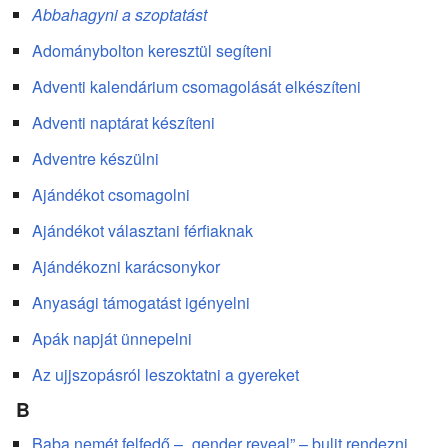
Abbahagyni a szoptatást
Adománybolton keresztül segíteni
Adventi kalendárium csomagolását elkészíteni
Adventi naptárat készíteni
Adventre készülni
Ajándékot csomagolni
Ajándékot választani férfiaknak
Ajándékozni karácsonykor
Anyasági támogatást igényelni
Apák napját ünnepelni
Az ujjszopásról leszoktatni a gyereket
B
Baba nemét felfedő – „gender reveal” – bulit rendezni