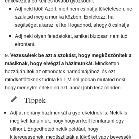
emlékeztetned kell és tovább győzködni.
Adj neki időt! Azért, mert nem csinálja tökéletesen, ne
szakítsd meg a munka közben. Emlékezz, ha
segítséget akarsz, el kell fogadnod, ahogy ő csinálja.
Adj neki olyan feladatokat, amiket biztosan nem tud
elrontani.
Vezessétek be azt a szokást, hogy megköszönitek a
másiknak, hogy elvégzi a házimunkát.
Mindketten
hozzájárultok az otthonotok harmóniájához, és ezt
mindkettőtöknek tudnia kell. Minél jobban mutatod neki,
hogy mennyire értékeled ezt, annál jobb lesz minden.
Tippek
Adj át néhány házimunkát a gyerekeidnek is. Nekik is
meg kell tanulniuk, hogy hogyan kell fenntartani egy
otthont. Engedheted nekik például, hogy
kiteregessenek, megtisztítsák a tükröket vagy bevessék