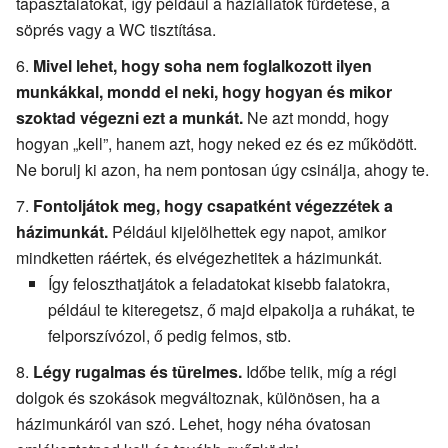
tapasztalatokat, így például a háziállatok fürdetése, a
söprés vagy a WC tisztítása.
Mivel lehet, hogy soha nem foglalkozott ilyen
munkákkal, mondd el neki, hogy hogyan és mikor
szoktad végezni ezt a munkát.
Ne azt mondd, hogy
hogyan „kell”, hanem azt, hogy neked ez és ez működött.
Ne borulj ki azon, ha nem pontosan úgy csinálja, ahogy te.
Fontoljátok meg, hogy csapatként végezzétek a
házimunkát.
Például kijelölhettek egy napot, amikor
mindketten ráértek, és elvégezhetitek a házimunkát.
Így feloszthatjátok a feladatokat kisebb falatokra,
például te kiteregetsz, ő majd elpakolja a ruhákat, te
felporszívózol, ő pedig felmos, stb.
Légy rugalmas és türelmes.
Időbe telik, míg a régi
dolgok és szokások megváltoznak, különösen, ha a
házimunkáról van szó. Lehet, hogy néha óvatosan