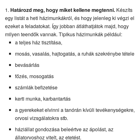
Határozd meg, hogy miket kellene megtenni.
Készíts
egy listát a heti házimunkákról, és hogy jelenleg ki végzi el
ezeket a feladatokat. Így jobban átláthatjátok majd, hogy
milyen teendők vannak. Tipikus házimunkák például:
a teljes ház tisztítása,
mosás, vasalás, hajtogatás, a ruhák szekrénybe tétele
bevásárlás
főzés, mosogatás
számlák befizetése
kerti munka, karbantartás
a gyerekeket elvinni a tanórán kívüli tevékenységekre,
orvosi vizsgálatokra stb.
háziállat gondozása beleértve az ápolást, az
állatorvoshoz vitelt, az etetést.