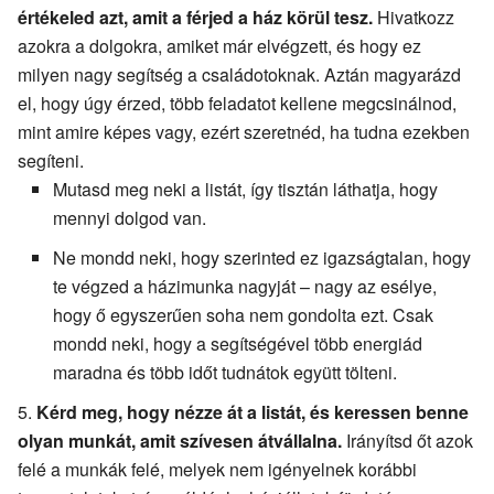
értékeled azt, amit a férjed a ház körül tesz.
Hivatkozz
azokra a dolgokra, amiket már elvégzett, és hogy ez
milyen nagy segítség a családotoknak. Aztán magyarázd
el, hogy úgy érzed, több feladatot kellene megcsinálnod,
mint amire képes vagy, ezért szeretnéd, ha tudna ezekben
segíteni.
Mutasd meg neki a listát, így tisztán láthatja, hogy
mennyi dolgod van.
Ne mondd neki, hogy szerinted ez igazságtalan, hogy
te végzed a házimunka nagyját – nagy az esélye,
hogy ő egyszerűen soha nem gondolta ezt. Csak
mondd neki, hogy a segítségével több energiád
maradna és több időt tudnátok együtt tölteni.
Kérd meg, hogy nézze át a listát, és keressen benne
olyan munkát, amit szívesen átvállalna.
Irányítsd őt azok
felé a munkák felé, melyek nem igényelnek korábbi