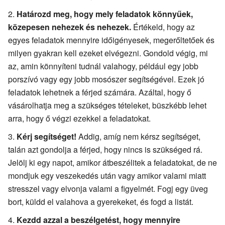
Határozd meg, hogy mely feladatok könnyűek,
közepesen nehezek és nehezek.
Értékeld, hogy az
egyes feladatok mennyire időigényesek, megerőltetőek és
milyen gyakran kell ezeket elvégezni. Gondold végig, mi
az, amin könnyíteni tudnál valahogy, például egy jobb
porszívó vagy egy jobb mosószer segítségével. Ezek jó
feladatok lehetnek a férjed számára. Azáltal, hogy ő
vásárolhatja meg a szükséges tételeket, büszkébb lehet
arra, hogy ő végzi ezekkel a feladatokat.
Kérj segítséget!
Addig, amíg nem kérsz segítséget,
talán azt gondolja a férjed, hogy nincs is szükséged rá.
Jelölj ki egy napot, amikor átbeszélitek a feladatokat, de ne
mondjuk egy veszekedés után vagy amikor valami miatt
stresszel vagy elvonja valami a figyelmét. Fogj egy üveg
bort, küldd el valahova a gyerekeket, és fogd a listát.
Kezdd azzal a beszélgetést, hogy mennyire