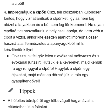
a cipőt!
Impregnáljuk a cipőt!
Őszi, téli időszakban különösen
fontos, hogy vízhatlanítsuk a cipőnket, így az nem fog
átázni a latyakban és a bőr sem fog tönkremenni. Ha olyan
cipőkrémet használtunk, amely csak ápolja, de nem védi a
cipőt a víztől, akkor kifejezetten ajánlott impregnálószer
használata. Természetes alapanyagokból mi is
készíthetünk ilyet.
Olvasszunk fel gőz felett 2 evőkanál méhviaszt és 1
evőkanál juhzsírt! Hűtsük le a keveréket, majd kenjük
rá egy ronggyal a cipőre! Hagyjuk a cipőn egy
éjszakát, majd másnap dörzsöljük le róla egy
gyapjúkendővel!
Tippek
A hófoltos bőrcipőről egy félbevágott hagymával is
eltüntethetjük a foltokat.