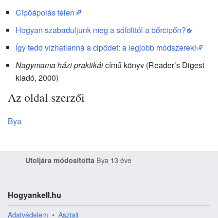
Cipőápolás télen
Hogyan szabaduljunk meg a sófolttól a bőrcipőn?
Így tedd vízhatlanná a cipődet: a legjobb módszerek!
Nagymama házi praktikái
című könyv (Reader’s Digest
kiadó, 2000)
Az oldal szerzői
Bya
Bya
13 éve
Utoljára módosította
Hogyankell.hu
Adatvédelem
Asztali