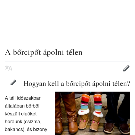
A bőrcipőt ápolni télen
Hogyan kell a bőrcipőt ápolni télen?
A téli időszakban
általában bőrből
készült cipőket
hordunk (csizma,
bakancs), és bizony