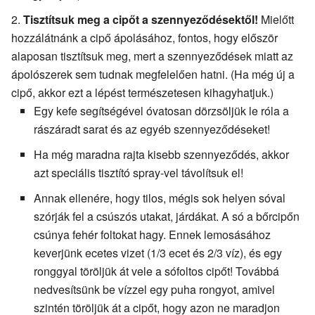
Tisztítsuk meg a cipőt a szennyeződésektől!
Mielőtt
hozzálátnánk a cipő ápolásához, fontos, hogy először
alaposan tisztítsuk meg, mert a szennyeződések miatt az
ápolószerek sem tudnak megfelelően hatni. (Ha még új a
cipő, akkor ezt a lépést természetesen kihagyhatjuk.)
Egy kefe segítségével óvatosan dörzsöljük le róla a
rászáradt sarat és az egyéb szennyeződéseket!
Ha még maradna rajta kisebb szennyeződés, akkor
azt speciális tisztító spray-vel távolítsuk el!
Annak ellenére, hogy tilos, mégis sok helyen sóval
szórják fel a csúszós utakat, járdákat. A só a bőrcipőn
csúnya fehér foltokat hagy. Ennek lemosásához
keverjünk ecetes vizet (1/3 ecet és 2/3 víz), és egy
ronggyal töröljük át vele a sófoltos cipőt! Továbbá
nedvesítsünk be vízzel egy puha rongyot, amivel
szintén töröljük át a cipőt, hogy azon ne maradjon