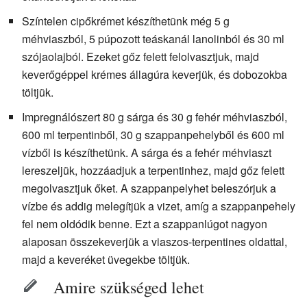
Színtelen cipőkrémet készíthetünk még 5 g
méhviaszból, 5 púpozott teáskanál lanolinból és 30 ml
szójaolajból. Ezeket gőz felett felolvasztjuk, majd
keverőgéppel krémes állagúra keverjük, és dobozokba
töltjük.
Impregnálószert 80 g sárga és 30 g fehér méhviaszból,
600 ml terpentinből, 30 g szappanpehelyből és 600 ml
vízből is készíthetünk. A sárga és a fehér méhviaszt
lereszeljük, hozzáadjuk a terpentinhez, majd gőz felett
megolvasztjuk őket. A szappanpelyhet beleszórjuk a
vízbe és addig melegítjük a vizet, amíg a szappanpehely
fel nem oldódik benne. Ezt a szappanlúgot nagyon
alaposan összekeverjük a viaszos-terpentines oldattal,
majd a keveréket üvegekbe töltjük.
Amire szükséged lehet