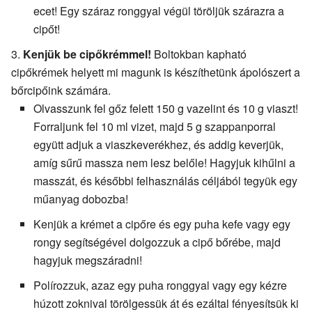
ecet! Egy száraz ronggyal végül töröljük szárazra a
cipőt!
Kenjük be cipőkrémmel!
Boltokban kapható
cipőkrémek helyett mi magunk is készíthetünk ápolószert a
bőrcipőink számára.
Olvasszunk fel gőz felett 150 g vazelint és 10 g viaszt!
Forraljunk fel 10 ml vizet, majd 5 g szappanporral
együtt adjuk a viaszkeverékhez, és addig keverjük,
amíg sűrű massza nem lesz belőle! Hagyjuk kihűlni a
masszát, és későbbi felhasználás céljából tegyük egy
műanyag dobozba!
Kenjük a krémet a cipőre és egy puha kefe vagy egy
rongy segítségével dolgozzuk a cipő bőrébe, majd
hagyjuk megszáradni!
Polírozzuk, azaz egy puha ronggyal vagy egy kézre
húzott zoknival törölgessük át és ezáltal fényesítsük ki