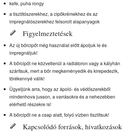
kefe, puha rongy
a tisztítószerekhez, a cipőkrémekhez és az
impregnálószerekhez felsorolt alapanyagok
Figyelmeztetések
Az új bőrcipőt még használat előtt ápoljuk le és
impregnáljuk!
A bőrcipőt ne közvetlenül a radiátoron vagy a kályhán
szárítsuk, mert a bőr megkeményedik és kirepedezik,
törékennyé válik!
Ügyeljünk arra, hogy az ápoló- és védőszerekből
mindenhova jusson, a varrásokra és a nehezebben
elérhető részekre is!
A bőrcipőt ne a csap alatt, folyó vízben tisztítsuk!
Kapcsolódó források, hivatkozások