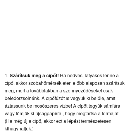
Szárítsuk meg a cipőt!
Ha nedves, latyakos lenne a
cipő, akkor szobahőmérsékleten előbb alaposan szárítsuk
meg, mert a továbbiakban a szennyeződéseket csak
beledörzsölnénk. A cipőfűzőt is vegyük ki belőle, amit
áztassunk be mosószeres vízbe! A cipőt tegyük sámfára
vagy tömjük ki újságpapírral, hogy megtartsa a formáját!
(Ha még új a cipő, akkor ezt a lépést természetesen
kihagyhatjuk.)