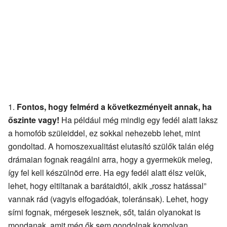
Fontos, hogy felmérd a következményeit annak, ha
őszinte vagy!
Ha például még mindig egy fedél alatt laksz
a homofób szüleiddel, ez sokkal nehezebb lehet, mint
gondoltad. A homoszexualitást elutasító szülők talán elég
drámaian fognak reagálni arra, hogy a gyermekük meleg,
így fel kell készülnöd erre. Ha egy fedél alatt élsz velük,
lehet, hogy eltiltanak a barátaidtól, akik „rossz hatással”
vannak rád (vagyis elfogadóak, toleránsak). Lehet, hogy
sírni fognak, mérgesek lesznek, sőt, talán olyanokat is
mondanak, amit még ők sem gondolnak komolyan,