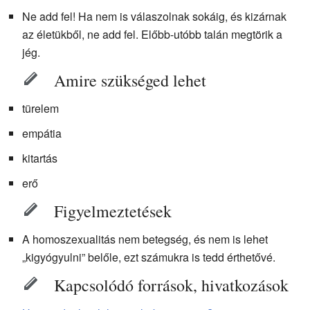
Ne add fel! Ha nem is válaszolnak sokáig, és kizárnak
az életükből, ne add fel. Előbb-utóbb talán megtörik a
jég.
Amire szükséged lehet
türelem
empátia
kitartás
erő
Figyelmeztetések
A homoszexualitás nem betegség, és nem is lehet
„kigyógyulni” belőle, ezt számukra is tedd érthetővé.
Kapcsolódó források, hivatkozások