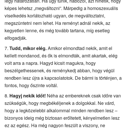
légy határozatlan. Ha úgy tűnik, habozol, azt hihetik, hogy
képes lehetsz „megváltozni”. Márpedig a homoszexuális
viselkedés korlátozható ugyan, de megváltoztatni,
megszüntetni nem lehet. Ha reményt adnál nekik, az
kegyetlen lenne, és még tovább tartana, míg esetleg
elfogadják.
Tudd, mikor elég.
Amikor elmondtad nekik, amit el
kellett mondanod, és ők is elmondták, amit akartak, elég
volt arra a napra. Hagyd kicsit magukra, hogy
beszélgethessenek, és reménykedj abban, hogy végül
rendben lesz újra a kapcsolatotok. De bármi is történjen, a
fontos, hogy őszinte voltál.
Hagyj nekik időt!
Néha az embereknek csak időre van
szükségük, hogy megbékéljenek a dolgokkal. Ne várd,
hogy a legközelebbi alkalommal minden rendben lesz –
bizonyos ideig még biztosan erőltetett, kényelmetlen lesz
ez az egész. Ha még nagyon feszült a viszony, ne