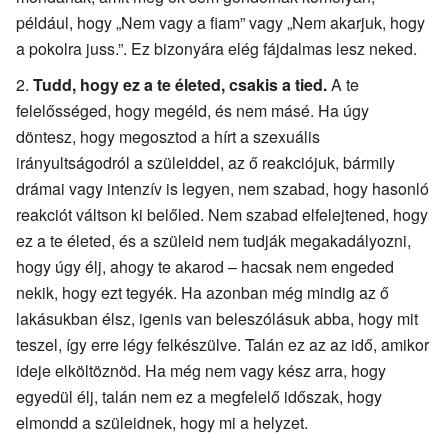
például, hogy „Nem vagy a fiam” vagy „Nem akarjuk, hogy
a pokolra juss.”. Ez bizonyára elég fájdalmas lesz neked.
Tudd, hogy ez a te életed, csakis a tied.
A te
felelősséged, hogy megéld, és nem másé. Ha úgy
döntesz, hogy megosztod a hírt a szexuális
irányultságodról a szüleiddel, az ő reakciójuk, bármily
drámai vagy intenzív is legyen, nem szabad, hogy hasonló
reakciót váltson ki belőled. Nem szabad elfelejtened, hogy
ez a te életed, és a szüleid nem tudják megakadályozni,
hogy úgy élj, ahogy te akarod – hacsak nem engeded
nekik, hogy ezt tegyék. Ha azonban még mindig az ő
lakásukban élsz, igenis van beleszólásuk abba, hogy mit
teszel, így erre légy felkészülve. Talán ez az az idő, amikor
ideje elköltöznöd. Ha még nem vagy kész arra, hogy
egyedül élj, talán nem ez a megfelelő időszak, hogy
elmondd a szüleidnek, hogy mi a helyzet.