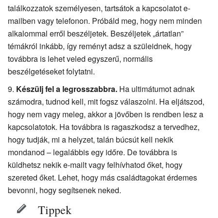
találkozzatok személyesen, tartsátok a kapcsolatot e-
mailben vagy telefonon. Próbáld meg, hogy nem minden
alkalommal erről beszéljetek. Beszéljetek „ártatlan”
témákról inkább, így reményt adsz a szüleidnek, hogy
továbbra is lehet veled egyszerű, normális
beszélgetéseket folytatni.
Készülj fel a legrosszabbra.
Ha ultimátumot adnak
számodra, tudnod kell, mit fogsz válaszolni. Ha eljátszod,
hogy nem vagy meleg, akkor a jövőben is rendben lesz a
kapcsolatotok. Ha továbbra is ragaszkodsz a tervedhez,
hogy tudják, mi a helyzet, talán búcsút kell nekik
mondanod – legalábbis egy időre. De továbbra is
küldhetsz nekik e-mailt vagy felhívhatod őket, hogy
szereted őket. Lehet, hogy más családtagokat érdemes
bevonni, hogy segítsenek neked.
Tippek