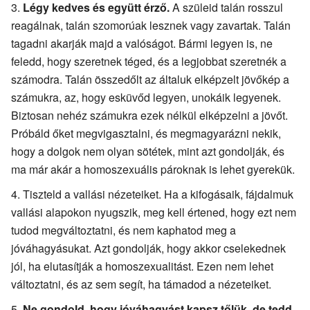
Légy kedves és együtt érző.
A szüleid talán rosszul
reagálnak, talán szomorúak lesznek vagy zavartak. Talán
tagadni akarják majd a valóságot. Bármi legyen is, ne
feledd, hogy szeretnek téged, és a legjobbat szeretnék a
számodra. Talán összedőlt az általuk elképzelt jövőkép a
számukra, az, hogy esküvőd legyen, unokáik legyenek.
Biztosan nehéz számukra ezek nélkül elképzelni a jövőt.
Próbáld őket megvigasztalni, és megmagyarázni nekik,
hogy a dolgok nem olyan sötétek, mint azt gondolják, és
ma már akár a homoszexuális pároknak is lehet gyerekük.
Tiszteld a vallási nézeteiket. Ha a kifogásaik, fájdalmuk
vallási alapokon nyugszik, meg kell értened, hogy ezt nem
tudod megváltoztatni, és nem kaphatod meg a
jóváhagyásukat. Azt gondolják, hogy akkor cselekednek
jól, ha elutasítják a homoszexualitást. Ezen nem lehet
változtatni, és az sem segít, ha támadod a nézeteiket.
Ne gondold, hogy jóváhagyást kapsz tőlük, de tedd