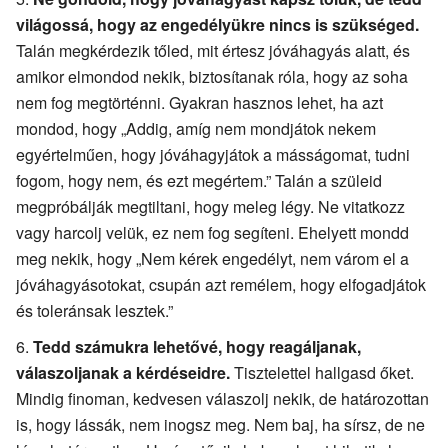
világossá, hogy az engedélyükre nincs is szükséged.
Talán megkérdezik tőled, mit értesz jóváhagyás alatt, és
amikor elmondod nekik, biztosítanak róla, hogy az soha
nem fog megtörténni. Gyakran hasznos lehet, ha azt
mondod, hogy „Addig, amíg nem mondjátok nekem
egyértelműen, hogy jóváhagyjátok a másságomat, tudni
fogom, hogy nem, és ezt megértem.” Talán a szüleid
megpróbálják megtiltani, hogy meleg légy. Ne vitatkozz
vagy harcolj velük, ez nem fog segíteni. Ehelyett mondd
meg nekik, hogy „Nem kérek engedélyt, nem várom el a
jóváhagyásotokat, csupán azt remélem, hogy elfogadjátok
és toleránsak lesztek.”
Tedd számukra lehetővé, hogy reagáljanak,
válaszoljanak a kérdéseidre.
Tisztelettel hallgasd őket.
Mindig finoman, kedvesen válaszolj nekik, de határozottan
is, hogy lássák, nem inogsz meg. Nem baj, ha sírsz, de ne