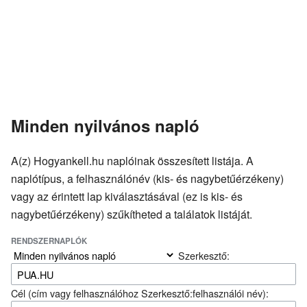
Minden nyilvános napló
A(z) Hogyankell.hu naplóinak összesített listája. A
naplótípus, a felhasználónév (kis- és nagybetűérzékeny)
vagy az érintett lap kiválasztásával (ez is kis- és
nagybetűérzékeny) szűkítheted a találatok listáját.
RENDSZERNAPLÓK
Szerkesztő:
Cél (cím vagy felhasználóhoz Szerkesztő:felhasználói név):