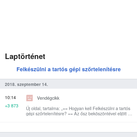
Laptörténet
Felkészülni a tartós gépi szőrtelenítésre
2018. szeptember 14.
10:14
Vendégcikk
+3 873
Új oldal, tartalma: „== Hogyan kell Felkészülni a tartós
gépi szőrtelenítésre? == Az ősz beköszöntével eljött a
legalkalmasabb időszak a végleges, lézeres
szőrtelenítésre…”