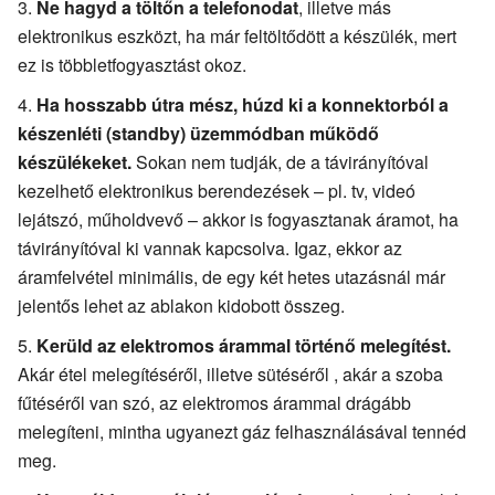
Ne hagyd a töltőn a telefonodat
, illetve más
elektronikus eszközt, ha már feltöltődött a készülék, mert
ez is többletfogyasztást okoz.
Ha hosszabb útra mész, húzd ki a konnektorból a
készenléti (standby) üzemmódban működő
készülékeket.
Sokan nem tudják, de a távirányítóval
kezelhető elektronikus berendezések – pl. tv, videó
lejátszó, műholdvevő – akkor is fogyasztanak áramot, ha
távirányítóval ki vannak kapcsolva. Igaz, ekkor az
áramfelvétel minimális, de egy két hetes utazásnál már
jelentős lehet az ablakon kidobott összeg.
Kerüld az elektromos árammal történő melegítést.
Akár étel melegítéséről, illetve sütéséről , akár a szoba
fűtéséről van szó, az elektromos árammal drágább
melegíteni, mintha ugyanezt gáz felhasználásával tennéd
meg.