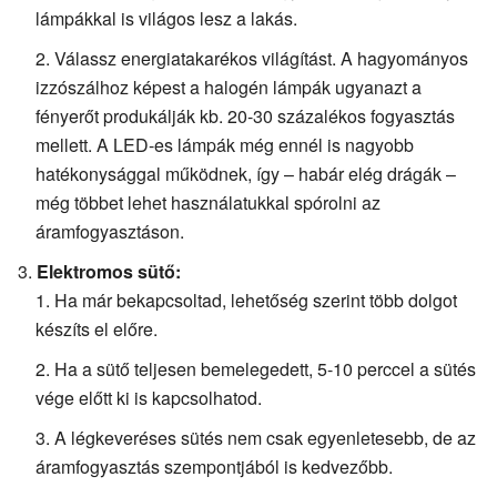
lámpákkal is világos lesz a lakás.
Válassz energiatakarékos világítást. A hagyományos
izzószálhoz képest a halogén lámpák ugyanazt a
fényerőt produkálják kb. 20-30 százalékos fogyasztás
mellett. A LED-es lámpák még ennél is nagyobb
hatékonysággal működnek, így – habár elég drágák –
még többet lehet használatukkal spórolni az
áramfogyasztáson.
Elektromos sütő:
Ha már bekapcsoltad, lehetőség szerint több dolgot
készíts el előre.
Ha a sütő teljesen bemelegedett, 5-10 perccel a sütés
vége előtt ki is kapcsolhatod.
A légkeveréses sütés nem csak egyenletesebb, de az
áramfogyasztás szempontjából is kedvezőbb.