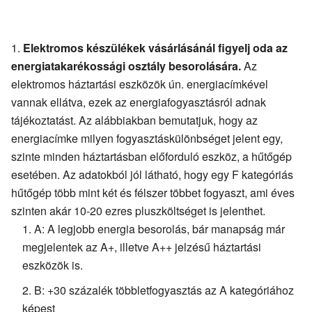
Elektromos készülékek vásárlásánál figyelj oda az
energiatakarékossági osztály besorolására.
Az
elektromos háztartási eszközök ún. energiacímkével
vannak ellátva, ezek az energiafogyasztásról adnak
tájékoztatást. Az alábbiakban bemutatjuk, hogy az
energiacímke milyen fogyasztáskülönbséget jelent egy,
szinte minden háztartásban előforduló eszköz, a hűtőgép
esetében. Az adatokból jól látható, hogy egy F kategóriás
hűtőgép több mint két és félszer többet fogyaszt, ami éves
szinten akár 10-20 ezres pluszköltséget is jelenthet.
A: A legjobb energia besorolás, bár manapság már
megjelentek az A+, illetve A++ jelzésű háztartási
eszközök is.
B: +30 százalék többletfogyasztás az A kategóriához
képest