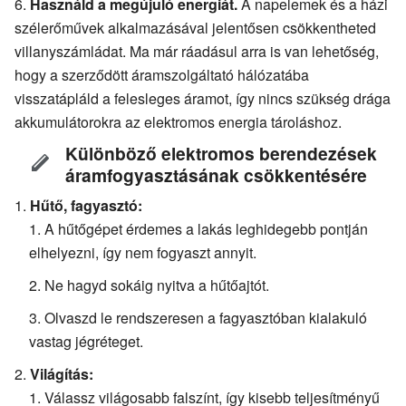
Használd a megújuló energiát.
A napelemek és a házi
szélerőművek alkalmazásával jelentősen csökkentheted
villanyszámládat. Ma már ráadásul arra is van lehetőség,
hogy a szerződött áramszolgáltató hálózatába
visszatápláld a felesleges áramot, így nincs szükség drága
akkumulátorokra az elektromos energia tároláshoz.
Különböző elektromos berendezések
áramfogyasztásának csökkentésére
Hűtő, fagyasztó:
A hűtőgépet érdemes a lakás leghidegebb pontján
elhelyezni, így nem fogyaszt annyit.
Ne hagyd sokáig nyitva a hűtőajtót.
Olvaszd le rendszeresen a fagyasztóban kialakuló
vastag jégréteget.
Világítás:
Válassz világosabb falszínt, így kisebb teljesítményű