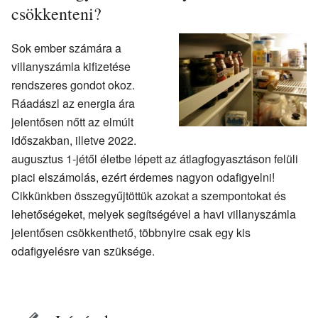
csökkenteni?
Sok ember számára a
villanyszámla kifizetése
rendszeres gondot okoz.
Ráadászl az energia ára
jelentősen nőtt az elmúlt
időszakban, illetve 2022.
augusztus 1-jétől életbe lépett az átlagfogyasztáson felüli
piaci elszámolás, ezért érdemes nagyon odafigyelni!
Cikkünkben összegyűjtöttük azokat a szempontokat és
lehetőségeket, melyek segítségével a havi villanyszámla
jelentősen csökkenthető, többnyire csak egy kis
odafigyelésre van szüksége.