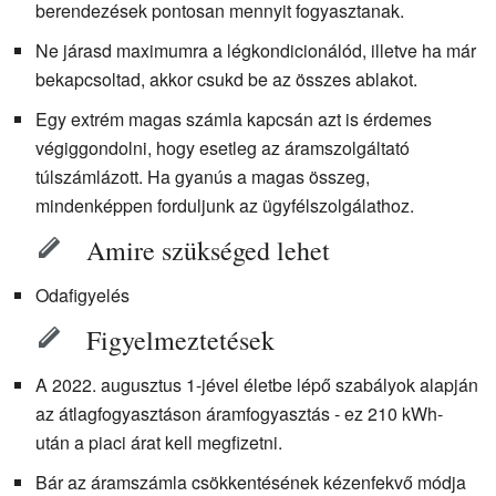
berendezések pontosan mennyit fogyasztanak.
Ne járasd maximumra a légkondicionálód, illetve ha már
bekapcsoltad, akkor csukd be az összes ablakot.
Egy extrém magas számla kapcsán azt is érdemes
végiggondolni, hogy esetleg az áramszolgáltató
túlszámlázott. Ha gyanús a magas összeg,
mindenképpen forduljunk az ügyfélszolgálathoz.
Amire szükséged lehet
Odafigyelés
Figyelmeztetések
A 2022. augusztus 1-jével életbe lépő szabályok alapján
az átlagfogyasztáson áramfogyasztás - ez 210 kWh-
után a piaci árat kell megfizetni.
Bár az áramszámla csökkentésének kézenfekvő módja