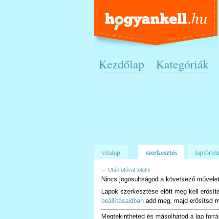
Kezdőlap
Kategóriák
szerkesztés
vitalap
laptörtén
←
Utánfutóval tolatni
Nincs jogosultságod a következő művelet
Lapok szerkesztése előtt meg kell erősít
beállításaidban
add meg, majd erősítsd m
Megtekintheted és másolhatod a lap forrá