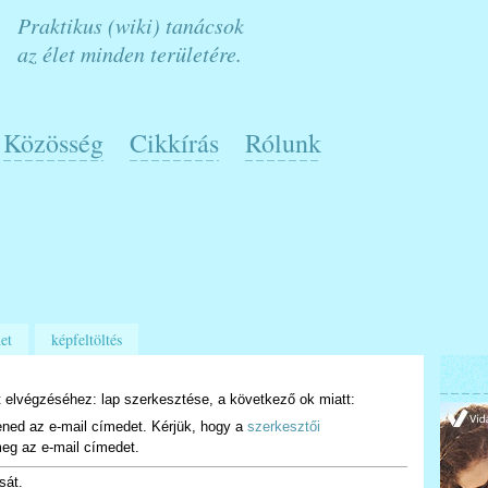
Praktikus (wiki) tanácsok
az élet minden területére.
Közösség
Cikkírás
Rólunk
et
képfeltöltés
 elvégzéséhez: lap szerkesztése, a következő ok miatt:
ened az e-mail címedet. Kérjük, hogy a
szerkesztői
eg az e-mail címedet.
sát.