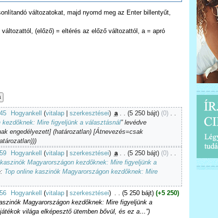
asonlítandó változatokat, majd nyomd meg az Enter billentyűt,
változattól, (előző) = eltérés az előző változattól, a = apró
:45
‎
Hogyankell
(
vitalap
|
szerkesztései
)
‎
a
. .
(5 250 bájt)
(0)
‎
. .
kezdőknek: Mire figyeljünk a választásnál
” levédve
ak engedélyezett] (határozatlan) [Átnevezés=csak
tározatlan)))
:59
‎
Hogyankell
(
vitalap
|
szerkesztései
)
‎
a
. .
(5 250 bájt)
(0)
‎
. .
 kaszinók Magyarországon kezdőknek: Mire figyeljünk a
e:
Top online kaszinók Magyarországon kezdőknek: Mire
:56
‎
Hogyankell
(
vitalap
|
szerkesztései
)
‎
. .
(5 250 bájt)
(+5 250)
e kaszinók Magyarországon kezdőknek: Mire figyeljünk a
játékok világa elképesztő ütemben bővül, és ez a…”)