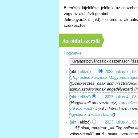
Eltérések kijelölése: jelöld ki az összeh
vagy az alul lévő gombot.
Jelmagyarázat: (akt) = eltérés az aktuális 
szerkesztés
Az oldal szerzői
Hogyankell
(akt |
előző
)
2023. július 7., 08
(„
Top online kaszinók Magyarországon 
([Szerkesztés=csak adminisztrátorokn
adminisztrátoroknak engedélyezett] (ha
(
akt
|
előző
)
2023. július 4., 08
(Hogyankell átnevezte a(z)
Top online
választásnál?
lapot a következő névr
figyeljünk a választásnál
)
(
akt
| előző)
2023. július 4., 08
. .
(Új oldal, tartalma: „== Top onlin
választásnál? == Az online szerencse