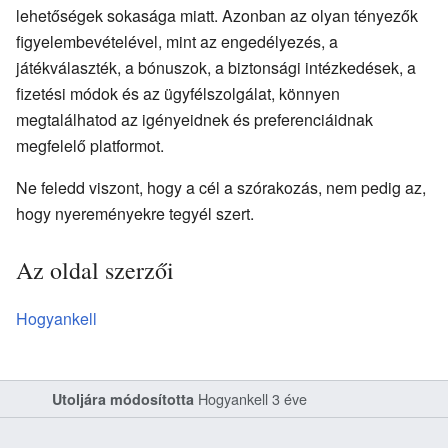
lehetőségek sokasága miatt. Azonban az olyan tényezők
figyelembevételével, mint az engedélyezés, a
játékválaszték, a bónuszok, a biztonsági intézkedések, a
fizetési módok és az ügyfélszolgálat, könnyen
megtalálhatod az igényeidnek és preferenciáidnak
megfelelő platformot.
Ne feledd viszont, hogy a cél a szórakozás, nem pedig az,
hogy nyereményekre tegyél szert.
Az oldal szerzői
Hogyankell
Hogyankell
3 éve
Utoljára módosította