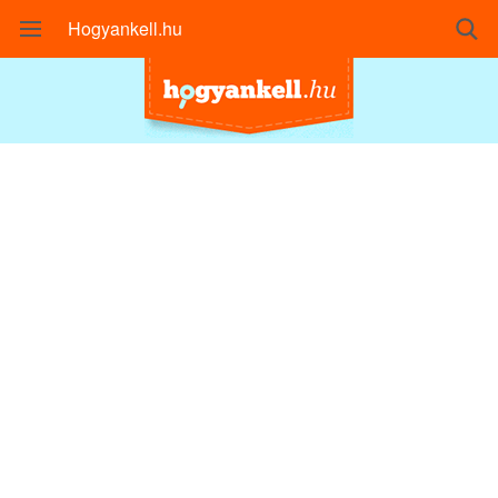
Hogyankell.hu