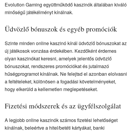
Evolution Gaming együttműködő kaszinók általában kiváló
minőségű játékélményt kínálnak.
Üdvözlő bónuszok és egyéb promóciók
Szinte minden online kaszinó kínál üdvözlő bónuszokat az
új játékosok vonzása érdekében. Kezdőként érdemes
olyan kaszinókat keresni, amelyek jelentős üdvözlő
bónuszokat, rendszeres promóciókat és jutalmazó
hűségprogramot kínálnak. Ne felejtsd el azonban elolvasni
a feltételeket, különösen a fogadási követelményeket,
hogy elkerüld a kellemetlen meglepetéseket.
Fizetési módszerek és az ügyfélszolgálat
A legjobb online kaszinók számos fizetési lehetőséget
kínálnak, beleértve a hitel/betéti kártyákat, banki