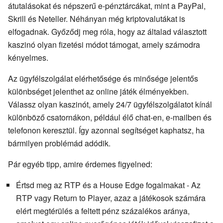
átutalásokat és népszerű e-pénztárcákat, mint a PayPal,
Skrill és Neteller. Néhányan még kriptovalutákat is
elfogadnak. Győződj meg róla, hogy az általad választott
kaszinó olyan fizetési módot támogat, amely számodra
kényelmes.
Az ügyfélszolgálat elérhetősége és minősége jelentős
különbséget jelenthet az online játék élményekben.
Válassz olyan kaszinót, amely 24/7 ügyfélszolgálatot kínál
különböző csatornákon, például élő chat-en, e-mailben és
telefonon keresztül. Így azonnal segítséget kaphatsz, ha
bármilyen problémád adódik.
Pár egyéb tipp, amire érdemes figyelned:
Értsd meg az RTP és a House Edge fogalmakat - Az
RTP vagy Return to Player, azaz a játékosok számára
elért megtérülés a feltett pénz százalékos aránya,