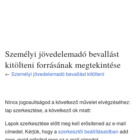
Személyi jövedelemadó bevallást
kitölteni forrásának megtekintése
←
Személyi jövedelemadó bevallást kitölteni
Nincs jogosultságod a következő művelet elvégzéséhez:
lap szerkesztése, a következő ok miatt:
Lapok szerkesztése előtt meg kell erősítened az e-mail
címedet. Kérjük, hogy a
szerkesztői beállításaidban
add
meg, majd erősítsd meg az e-mail címedet.