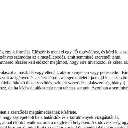
g egyik formája. Először is menj el egy JÓ ügyvédhez, és kérd ki a sza
rányos számodra az a megállapodás, amit semmissé szeretnél tenni.
ered részére kell először megírnod, hogy erre hivatkozol és kéred az e
álaszol a másik fél vagy ellenáll, akkor kénytelen vagy pereskedni. Bír
t az igényed és az érvelésed - a jogerős ítélet írja majd le: a szerződés
lyba ütköző tilos szerződés, színlelt szerződés, alakszerűség hiánya)
zz, de ha lekésed, akkor már nem tehetsz semmit. Azonban a semmiségr
elen a szerződés megtámadásának kísérlete.
n nagy szerepet tölt be a határidők és a körülmények vizsgálatánál.
 annál előbb hivatkozz arra a megfelelő helyeken. Az időveszteség ugya
től kezdve, ő tudni fogja az eljárás során követendő taktikát és stratégi