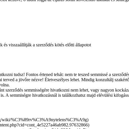
és visszaállítják a szerződés kötés előtti állapotot
vatkozni tudsz! Fontos értened tehát: nem te teszed semmissé a szerződés
i terved a jövőre nézve! Életveszélyes lehet. Mindig konzultálj szakért
volna.
zűnt szerződés semmisségére hivatkozni nem lehet, vagy nagyon kockázato
 is. A semmiségre hivatkozásnál is találkozhatsz majd elévülési kifogássa