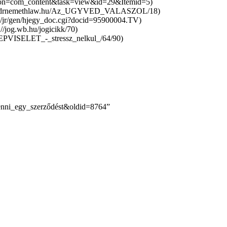
tenni_egy_szerződést&oldid=8764
”