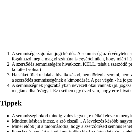
A semmiség szigorúan jogi kérdés. A semmisség az érvénytelensé
fogalmazd meg a magad számára is egyértelműen, hogy miért hát
A szerződés semmisségére hivatkozni KELL, tehát a szerződő partn
kötötted volna.)
Ha süket fülekre talál a hivatkozásod, nem történik semmi, nem v
a szerződés semmisségének a kimondását. A per végén - ha jogos vol
A semmisségnek jogszabályban nevezett okai vannak (pl. jogszabá
megtámadhatósággal. Ez esetben egy éved van, hogy erre hivatko
Tippek
A semmisségi okod mindig valós legyen, e nélkül eleve reményt
Mindent írásban intézz, a szó elszáll... A levelezés később nagyo
Minél előbb jut a tudomásodra, hogy a szerződésed semmis lehet,
Pereskedésben jártas jogi képviselőre bízd az ügyedet már az elejé