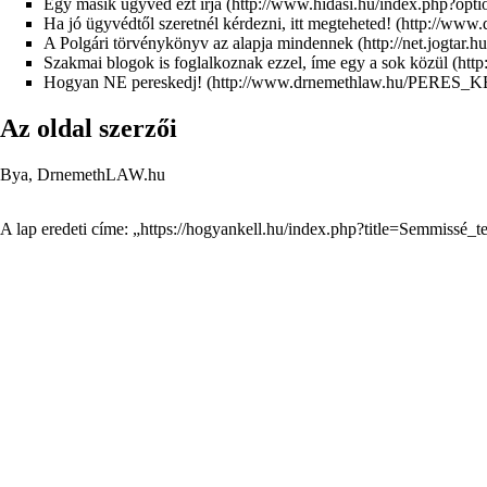
Egy másik ügyvéd ezt írja
Ha jó ügyvédtől szeretnél kérdezni, itt megteheted!
A Polgári törvénykönyv az alapja mindennek
Szakmai blogok is foglalkoznak ezzel, íme egy a sok közül
Hogyan NE pereskedj!
Az oldal szerzői
Bya
,
DrnemethLAW.hu
A lap eredeti címe: „
https://hogyankell.hu/index.php?title=Semmissé_