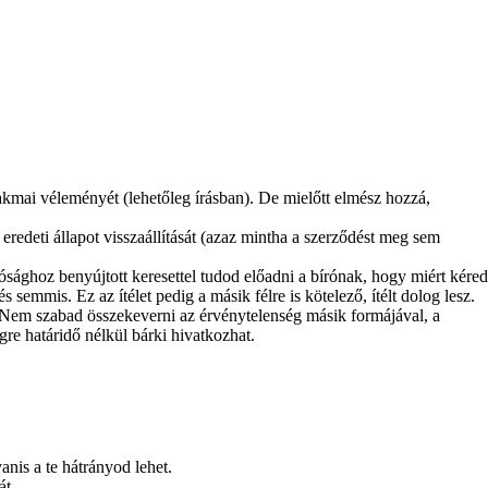
kmai véleményét (lehetőleg írásban). De mielőtt elmész hozzá,
redeti állapot visszaállítását (azaz mintha a szerződést meg sem
ósághoz benyújtott keresettel tudod előadni a bírónak, hogy miért kéred
 semmis. Ez az ítélet pedig a másik félre is kötelező, ítélt dolog lesz.
. Nem szabad összekeverni az érvénytelenség másik formájával, a
e határidő nélkül bárki hivatkozhat.
nis a te hátrányod lehet.
át.