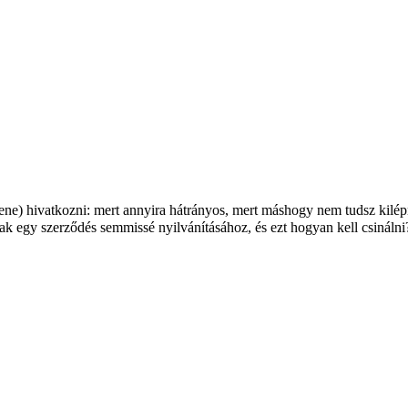
?
ne) hivatkozni: mert annyira hátrányos, mert máshogy nem tudsz kilépni
k egy szerződés semmissé nyilvánításához, és ezt hogyan kell csinálni