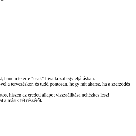
t, hanem te erre "csak" hivatkozol egy eljárásban.
ővel a tervezéskor, és tudd pontosan, hogy mit akarsz, ha a szerződés
s, hiszen az eredeti állapot visszaállítása nehézkes lesz!
l a másik fél részéről.