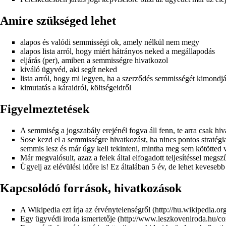
Amire szükséged lehet
alapos és valódi semmisségi ok, amely nélkül nem megy
alapos lista arról, hogy miért hátrányos neked a megállapodás
eljárás (per), amiben a semmisségre hivatkozol
kiváló ügyvéd, aki segít neked
lista arról, hogy mi legyen, ha a szerződés semmisségét kimondják 
kimutatás a káraidról, költségeidről
Figyelmeztetések
A semmiség a jogszabály erejénél fogva áll fenn, te arra csak hi
Sose kezd el a semmisségre hivatkozást, ha nincs pontos stratégia
semmis lesz és már úgy kell tekinteni, mintha meg sem kötötted 
Már megvalósult, azaz a felek által elfogadott teljesítéssel megs
Ügyelj az elévülési időre is! Ez általában 5 év, de lehet kevesebb
Kapcsolódó források, hivatkozások
A Wikipedia ezt írja az érvénytelenségről
Egy ügyvédi iroda ismertetője