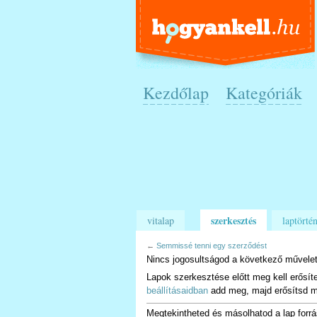
Kezdőlap
Kategóriák
szerkesztés
vitalap
laptörtén
←
Semmissé tenni egy szerződést
Nincs jogosultságod a következő művelet
Lapok szerkesztése előtt meg kell erősít
beállításaidban
add meg, majd erősítsd m
Megtekintheted és másolhatod a lap forrá