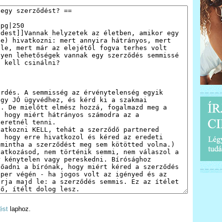
ést
laphoz.