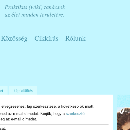
Praktikus (wiki) tanácsok
az élet minden területére.
Közösség
Cikkírás
Rólunk
et
képfeltöltés
 elvégzéséhez: lap szerkesztése, a következő ok miatt:
ened az e-mail címedet. Kérjük, hogy a
szerkesztői
eg az e-mail címedet.
sát.