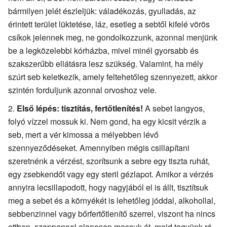
bármilyen jelét észleljük: váladékozás, gyulladás, az
érintett terület lüktetése, láz, esetleg a sebtől kifelé vörös
csíkok jelennek meg, ne gondolkozzunk, azonnal menjünk
be a legközelebbi kórházba, mivel minél gyorsabb és
szakszerűbb ellátásra lesz szükség. Valamint, ha mély
szúrt seb keletkezik, amely feltehetőleg szennyezett, akkor
szintén forduljunk azonnal orvoshoz vele.
Első lépés: tisztítás, fertőtlenítés!
A sebet langyos,
folyó vízzel mossuk ki. Nem gond, ha egy kicsit vérzik a
seb, mert a vér kimossa a mélyebben lévő
szennyeződéseket. Amennyiben mégis csillapítani
szeretnénk a vérzést, szorítsunk a sebre egy tiszta ruhát,
egy zsebkendőt vagy egy steril gézlapot. Amikor a vérzés
annyira lecsillapodott, hogy nagyjából el is állt, tisztítsuk
meg a sebet és a környékét is lehetőleg jóddal, alkohollal,
sebbenzinnel vagy bőrfertőtlenítő szerrel, viszont ha nincs
otthon, szappannal alaposan mossuk át, majd tegyünk rá