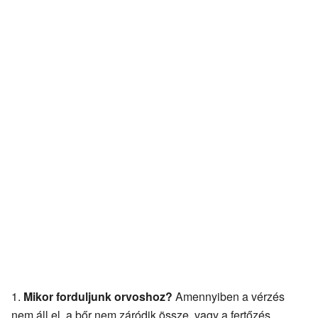
Mikor forduljunk orvoshoz?
Amennyiben a vérzés
nem áll el, a bőr nem záródik össze, vagy a fertőzés