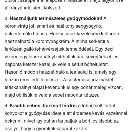
jól rögzíthető steril kötszert.
Használjunk természetes gyógymódokat!
A
körömvirág jól ismert és hatékony sebgyógyító,
baktériumölő hatású. Horzsolások kezelésére kitűnően
használható a körömvirágkrém. A mirha serkenti a
fertőzést gátló fehérvérsejtek termelődését. Egy deci
vízben egy teáskanálnyi mirhatinktúrát keverjünk el, és
naponta kétszer kezeljük vele a sérült bőrfelületet.
Hasonló módon használható a teafaolaj is, amely egy
igazán erős fertőtlenítőszer. A seblemosóhoz másfél
teáskanálnyi olajat keverjünk el egy pohár meleg vízben,
majd öblítsük le vele a sebet naponta kétszer.
Kisebb sebes, horzsolt térdre:
a lehorzsolt térdet,
könyököt a gyógyulás ideje alatt érdemes kevés vazelinnal
bekenni, mivel így puhán tarthatjuk a bőrt, és kisebb az
esélye, hogy a gyerekek kaparni kezdik.