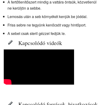
A fertőtlenítőszert mindig a vattára öntsük, közvetlenül
ne kerüljön a sebbe.
Lemosás után a seb környékét kenjük be jóddal.
Friss sebre ne tegyünk kenőcsöt vagy hintőport.
A sebet csak steril gézzel fedjük le.
Kapcsolódó videók
Kapcsolódó források, hivatkozások