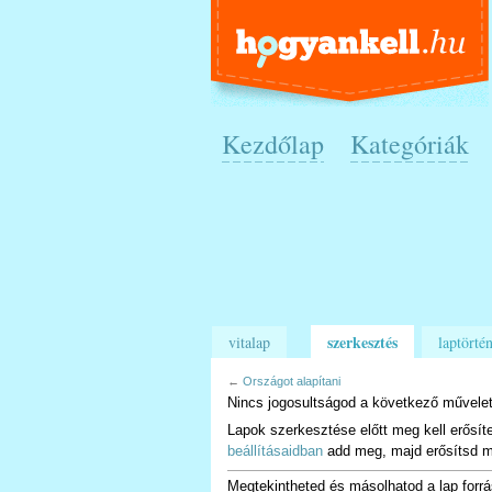
Kezdőlap
Kategóriák
szerkesztés
vitalap
laptörtén
←
Országot alapítani
Nincs jogosultságod a következő művelet
Lapok szerkesztése előtt meg kell erősít
beállításaidban
add meg, majd erősítsd m
Megtekintheted és másolhatod a lap forrá