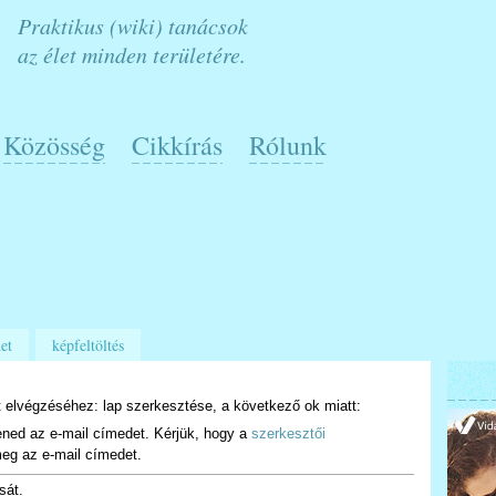
Praktikus (wiki) tanácsok
az élet minden területére.
Közösség
Cikkírás
Rólunk
et
képfeltöltés
 elvégzéséhez: lap szerkesztése, a következő ok miatt:
ened az e-mail címedet. Kérjük, hogy a
szerkesztői
eg az e-mail címedet.
sát.