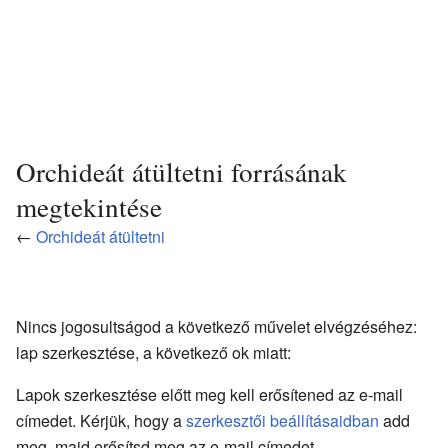
Orchideát átültetni forrásának
megtekintése
←
Orchideát átültetni
Nincs jogosultságod a következő művelet elvégzéséhez:
lap szerkesztése, a következő ok miatt:
Lapok szerkesztése előtt meg kell erősítened az e-mail
címedet. Kérjük, hogy a
szerkesztői beállításaidban
add
meg, majd erősítsd meg az e-mail címedet.