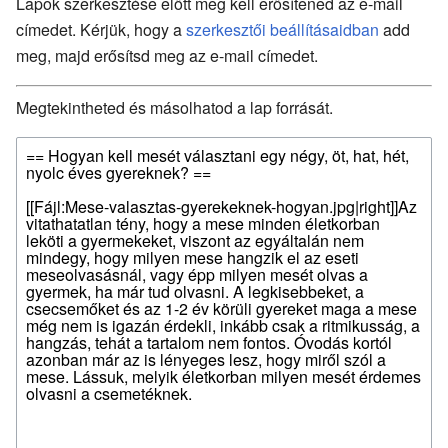
Lapok szerkesztése előtt meg kell erősítened az e-mail
címedet. Kérjük, hogy a
szerkesztői beállításaidban
add
meg, majd erősítsd meg az e-mail címedet.
Megtekintheted és másolhatod a lap forrását.