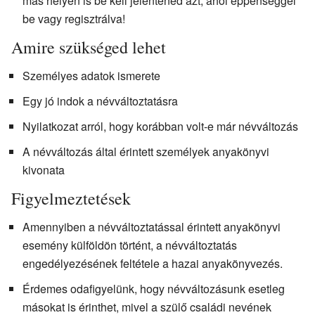
más helyen is be kell jelentened azt, ahol éppenséggel
be vagy regisztrálva!
Amire szükséged lehet
Személyes adatok ismerete
Egy jó indok a névváltoztatásra
Nyilatkozat arról, hogy korábban volt-e már névváltozás
A névváltozás által érintett személyek anyakönyvi
kivonata
Figyelmeztetések
Amennyiben a névváltoztatással érintett anyakönyvi
esemény külföldön történt, a névváltoztatás
engedélyezésének feltétele a hazai anyakönyvezés.
Érdemes odafigyelünk, hogy névváltozásunk esetleg
másokat is érinthet, mivel a szülő családi nevének