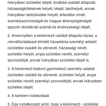
hiányában születési idejét, továbbá családi állapotát,
házasságkötésének helyét, idejét, lakóhelyét, annak
hiányában tartózkodási helyét, értesítési címét,
személyazonosságát és magyar állampolgárságát
igazoló okiratának számát és érvényességi idejét.
Amennyiben a kérelmező családi állapota házas, a
névváltoztatással érintett házastársa személyi adatait
(születési családi és utónevét, házassági nevét,
születési helyét, anyja születési nevét), személyi
azonosítóját, annak hiányában születési idejét is.
A kérelmező kiskorú gyermeke(i) személyi adatait
(születési családi és utónevét, születési helyét, anyja
születési nevét) személyi azonosítóját, annak hiányában
születési idejét.
A kérelem indokolását.
Egy nyilatkozatot arról, hogy a kérelmező - születési