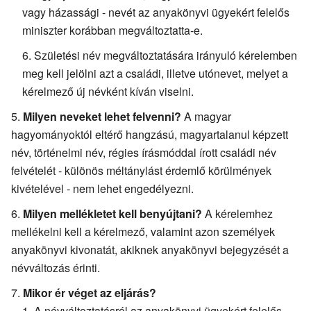
vagy házassági - nevét az anyakönyvi ügyekért felelős
miniszter korábban megváltoztatta-e.
Születési név megváltoztatására irányuló kérelemben
meg kell jelölni azt a családi, illetve utónevet, melyet a
kérelmező új névként kíván viselni.
Milyen neveket lehet felvenni?
A magyar
hagyományoktól eltérő hangzású, magyartalanul képzett
név, történelmi név, régies írásmóddal írott családi név
felvételét - különös méltánylást érdemlő körülmények
kivételével - nem lehet engedélyezni.
Milyen mellékletet kell benyújtani?
A kérelemhez
mellékelni kell a kérelmező, valamint azon személyek
anyakönyvi kivonatát, akiknek anyakönyvi bejegyzését a
névváltozás érinti.
Mikor ér véget az eljárás?
A névváltoztatásról az anyakönyvi ügyekért felelős