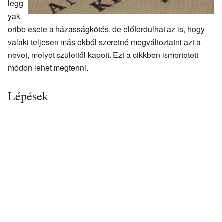
legg
yak
oribb esete a házasságkötés, de előfordulhat az is, hogy
valaki teljesen más okból szeretné megváltoztatni azt a
nevet, melyet szüleitől kapott. Ezt a cikkben ismertetett
módon lehet megtenni.
Lépések