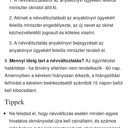
miniszter okiratot állít ki.
Akinek a névváltoztatását az anyakönyvi ügyekért
felelős miniszter engedélyezte, az új nevet az okirat
kézhezvételétől jogosult és köteles viselni.
A névváltoztatás anyakönyvi bejegyzését az
anyakönyvi ügyekért felelős miniszter rendeli el.
Mennyi ideig tart a névváltoztatás?
Az ügyintézési
határideje - ha törvény eltérően nem rendelkezik - 60 nap.
Amennyiben a kérelem hiányosan érkezik, a hiánypótlási
felhívást a kérelem beérkezésétől számított 15 napon belül
kell kibocsátani.
Tippek
Ne felejtsd el, hogy névváltozás esetén minden egyes
hivatalos okmányodat újra kell csináltatni, és számos