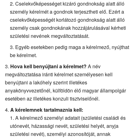
Cselekvőképességet kizáró gondnokság alatt álló
személy kérelmét a gondnok terjesztheti elő. Ezért a
cselekvőképességét korlátozó gondnokság alatt álló
személy csak gondnokának hozzájárulásával kérheti
születési nevének megváltoztatását.
Egyéb esetekben pedig maga a kérelmező, nyújthat
be kérelmet.
Hova kell benyújtani a kérelmet?
A név
megváltoztatása iránti kérelmet személyesen kell
benyújtani a lakóhely szerint illetékes
anyakönyvvezetőnél, külföldön élő magyar állampolgár
esetében az illetékes konzuli tisztviselőnél.
A kérelemnek tartalmaznia kell:
A kérelmező személyi adatait (születési családi és
utónevét, házassági nevét, születési helyét, anyja
születési nevét), személyi azonosítóját, annak