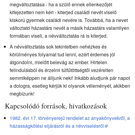
megváltoztatása - ha a szülő ennek ellenkezőjét
kifejezetten nem kéri - kiterjed családi nevét viselő
kiskorú gyermek családi nevére is. Továbbá, ha a nevet
változtató házastárs nevét a másik házastárs valamilyen
formában viseli, a névváltoztatás rá is kiterjed.
A névváltoztatás sok tekintetben nehézkes és
körülményes folyamat tud lenni, ezért érdemes jól
átgondolni, mielőtt belevág az ember. Hirtelen
felindulásból és érzelmi túlfűtöttségtől vezérelten
semmiképpen ne álljunk neki! Inkább aludjunk pár napot
a dologra, esetleg kérjük ki olyanok véleményét, akikben
megbízunk!
Kapcsolódó források, hivatkozások
1982. évi 17. törvényerejű rendelet az anyakönyvekről, a
házasságkötési eljárásról és a névviselésről