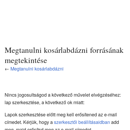
Megtanulni kosárlabdázni forrásának
megtekintése
←
Megtanulni kosárlabdázni
Nincs jogosultságod a következő művelet elvégzéséhez:
lap szerkesztése, a következő ok miatt:
Lapok szerkesztése előtt meg kell erősítened az e-mail
címedet. Kérjük, hogy a
szerkesztői beállításaidban
add
meg, majd erősítsd meg az e-mail címedet.