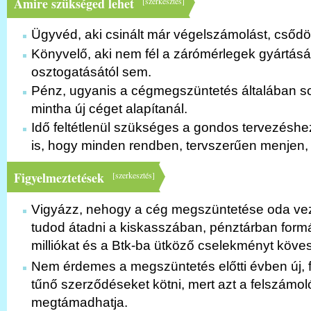
Amire szükséged lehet
[
szerkesztés
]
Ügyvéd, aki csinált már végelszámolást, csődö
Könyvelő, aki nem fél a zárómérlegek gyártásá
osztogatásától sem.
Pénz, ugyanis a cégmegszüntetés általában so
mintha új céget alapítanál.
Idő feltétlenül szükséges a gondos tervezéshe
is, hogy minden rendben, tervszerűen menjen, 
Figyelmeztetések
[
szerkesztés
]
Vigyázz, nehogy a cég megszüntetése oda v
tudod átadni a kiskasszában, pénztárban for
milliókat és a Btk-ba ütköző cselekményt köves
Nem érdemes a megszüntetés előtti évben új, 
tűnő szerződéseket kötni, mert azt a felszámol
megtámadhatja.