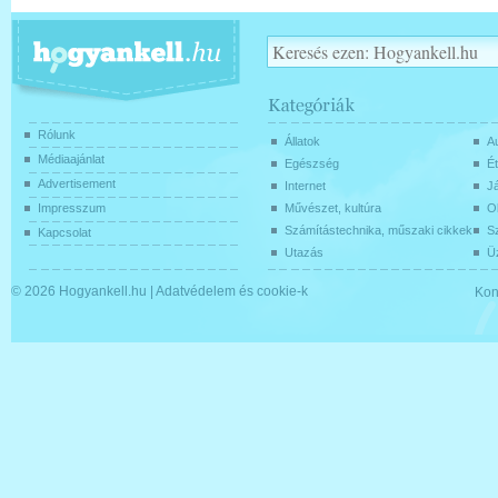
Rólunk
Állatok
Au
Médiaajánlat
Egészség
Ét
Advertisement
Internet
J
Impresszum
Művészet, kultúra
O
Számítástechnika, műszaki cikkek
Sz
Kapcsolat
Utazás
Üz
© 2026
Hogyankell.hu
|
Adatvédelem és cookie-k
Kon