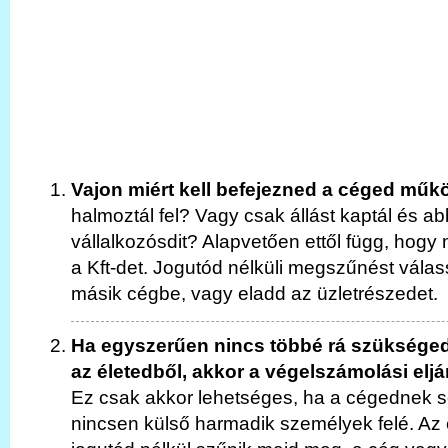
Vajon miért kell befejezned a céged műk
halmoztál fel? Vagy csak állást kaptál és 
vállalkozósdit? Alapvetően ettől függ, hog
a Kft-det. Jogutód nélküli megszűnést válas
másik cégbe, vagy eladd az üzletrészedet.
Ha egyszerűen nincs többé rá szükséged,
az életedből, akkor a végelszámolási eljá
Ez csak akkor lehetséges, ha a cégednek 
nincsen külső harmadik személyek felé. Az 