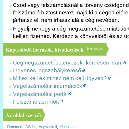
Csőd vagy felszámolásnál a törvény csődgon
felszámoló biztost nevez majd ki a céged élére
járhatsz el, nem írhatsz alá a cég nevében.
Figyelj, nehogy a cég megszüntetése miatt átírt
kelljen fizetned. Kérdezz a könyvelőtől és az ü
Kapcsolódó források, hivatkozások
[
szerkesztés
]
Cégmegszüntetést tervezek- kérdésem van!
Ingyenes jogszabálykereső
Mihez kell és mihez nem kell ügyvéd?
Végelszámolási információk
Végelszámolási portál
Felszámolási infók
Az oldal szerzői
DrnemethLAW.hu
,
Hogyankell
,
Kiscsillag