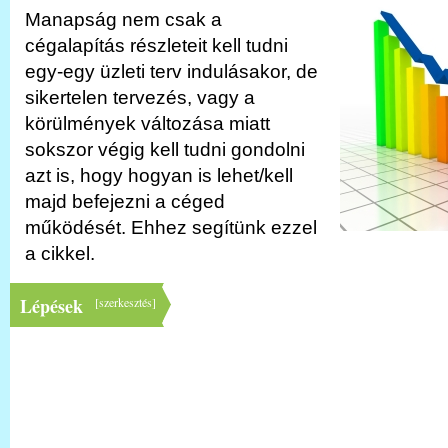
Manapság nem csak a
cégalapítás részleteit kell tudni
egy-egy üzleti terv indulásakor, de
sikertelen tervezés, vagy a
körülmények változása miatt
sokszor végig kell tudni gondolni
azt is, hogy hogyan is lehet/kell
majd befejezni a céged
működését. Ehhez segítünk ezzel
a cikkel.
Lépések
[
szerkesztés
]