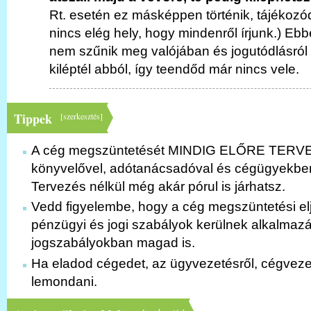
Rt. esetén ez másképpen történik, tájékozód
nincs elég hely, hogy mindenről írjunk.) Eb
nem szűnik meg valójában és jogutódlásról
kiléptél abból, így teendőd már nincs vele.
Tippek
[
szerkesztés
]
A cég megszüntetését MINDIG ELŐRE TER
könyvelővel, adótanácsadóval és cégügyekben
Tervezés nélkül még akár pórul is járhatsz.
Vedd figyelembe, hogy a cég megszüntetési el
pénzügyi és jogi szabályok kerülnek alkalmazá
jogszabályokban magad is.
Ha eladod cégedet, az ügyvezetésről, cégvezet
lemondani.