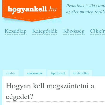
Praktikus (wiki) ta
az élet minden terül
Kezdőlap
Kategóriák
Közösség
Cikkír
szerkesztés
vitalap
laptörténet
képfeltöltés
Hogyan kell megszüntetni a
cégedet?