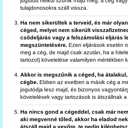
jogutód nélkül szűnik majd meg, a cég vagyo
tulajdonosokra száll vissza.
Ha nem sikerültek a terveid, és már olyan
céged, melyet nem sikerült visszafizetne
csődeljárás vagy a felszámolási eljárás 
megszüntetésére.
Ezen eljárások esetén is
meg a cég, de majd csak azután, ha a hitel
tartozol) követelése valamilyen mértékben ki
Akkor is megszűnik a céged, ha átalakul
cégbe.
Ebben az esetben a másik cég a m
jogutódja lesz majd, és bizonyos vagyontá
követelések vagy tartozások is átszállnak a
Ha nincs gond a cégeddel, csak már nem k
aki megvenné tőled, akkor ha eladod neki
átszáll majd a vevőre, te pedig kiléphetsz 