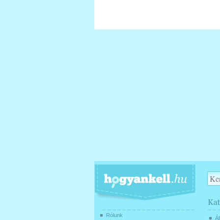
Rólunk
Ál