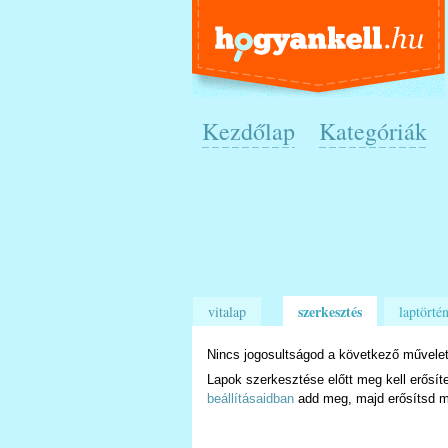
Kezdőlap
Kategóriák
szerkesztés
vitalap
laptörtén
Nincs jogosultságod a következő művelet
Lapok szerkesztése előtt meg kell erősít
beállításaidban
add meg, majd erősítsd m