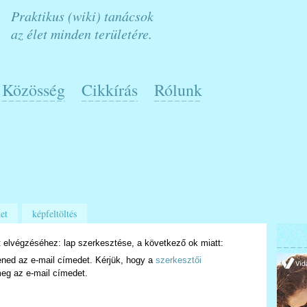
Praktikus (wiki) tanácsok
az élet minden területére.
Közösség
Cikkírás
Rólunk
et
képfeltöltés
 elvégzéséhez: lap szerkesztése, a következő ok miatt:
ened az e-mail címedet. Kérjük, hogy a
szerkesztői
eg az e-mail címedet.