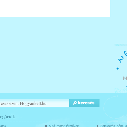
latok
Autó, motor, járművek
Befektetés, pénzü