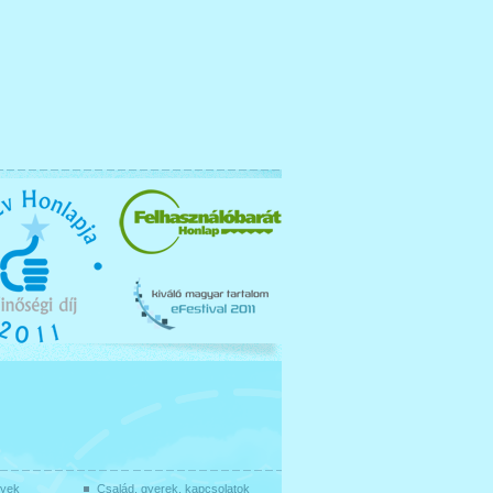
gyek
Család, gyerek, kapcsolatok