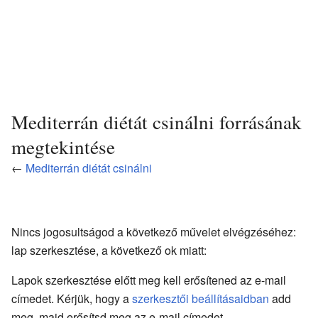
Mediterrán diétát csinálni forrásának
megtekintése
←
Mediterrán diétát csinálni
Nincs jogosultságod a következő művelet elvégzéséhez:
lap szerkesztése, a következő ok miatt:
Lapok szerkesztése előtt meg kell erősítened az e-mail
címedet. Kérjük, hogy a
szerkesztői beállításaidban
add
meg, majd erősítsd meg az e-mail címedet.