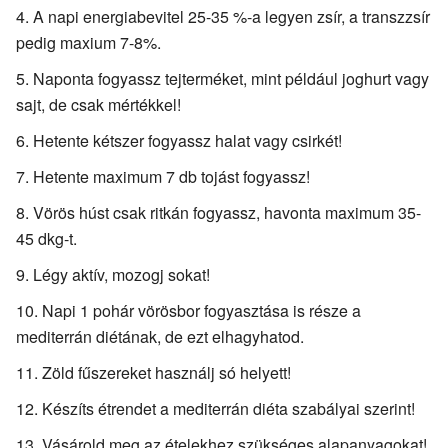
A napi energiabevitel 25-35 %-a legyen zsír, a transzzsír
pedig maxium 7-8%.
Naponta fogyassz tejterméket, mint például joghurt vagy
sajt, de csak mértékkel!
Hetente kétszer fogyassz halat vagy csirkét!
Hetente maximum 7 db tojást fogyassz!
Vörös húst csak ritkán fogyassz, havonta maximum 35-
45 dkg-t.
Légy aktív, mozogj sokat!
Napi 1 pohár vörösbor fogyasztása is része a
mediterrán diétának, de ezt elhagyhatod.
Zöld fűszereket használj só helyett!
Készíts étrendet a mediterrán diéta szabályai szerint!
Vásárold meg az ételekhez szükséges alapanyagokat!