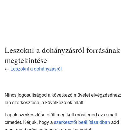
Leszokni a dohányzásról forrásának
megtekintése
←
Leszokni a dohányzásról
Nincs jogosultságod a következő művelet elvégzéséhez:
lap szerkesztése, a következő ok miatt:
Lapok szerkesztése előtt meg kell erősítened az e-mail
címedet. Kérjük, hogy a
szerkesztői beállításaidban
add
meg, majd erősítsd meg az e-mail címedet.