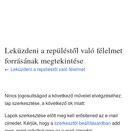
Leküzdeni a repüléstől való félelmet
forrásának megtekintése
←
Leküzdeni a repüléstől való félelmet
Nincs jogosultságod a következő művelet elvégzéséhez:
lap szerkesztése, a következő ok miatt:
Lapok szerkesztése előtt meg kell erősítened az e-mail
címedet. Kérjük, hogy a
szerkesztői beállításaidban
add
meg, majd erősítsd meg az e-mail címedet.