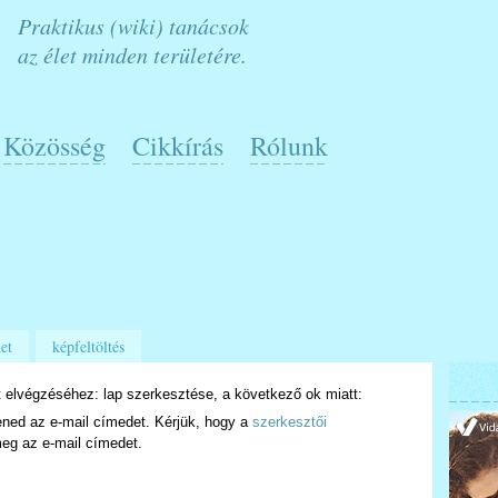
Praktikus (wiki) tanácsok
az élet minden területére.
Közösség
Cikkírás
Rólunk
et
képfeltöltés
 elvégzéséhez: lap szerkesztése, a következő ok miatt:
ened az e-mail címedet. Kérjük, hogy a
szerkesztői
eg az e-mail címedet.