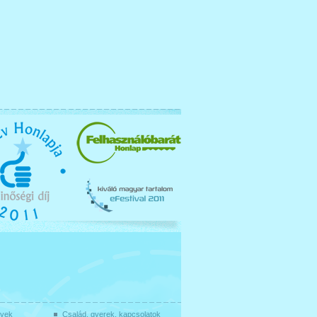
gyek
Család, gyerek, kapcsolatok