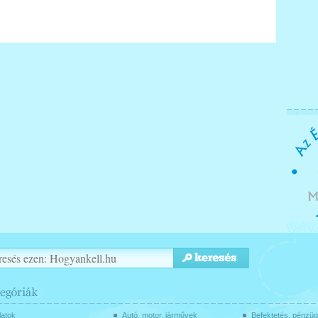
latok
Autó, motor, járművek
Befektetés, pénzü