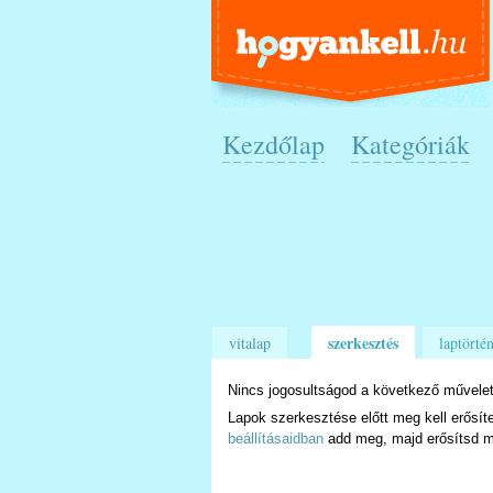
Kezdőlap
Kategóriák
szerkesztés
vitalap
laptörtén
Nincs jogosultságod a következő művelet
Lapok szerkesztése előtt meg kell erősít
beállításaidban
add meg, majd erősítsd m