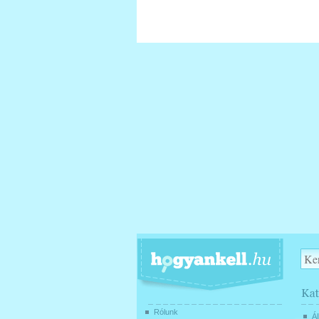
Rólunk
Ál