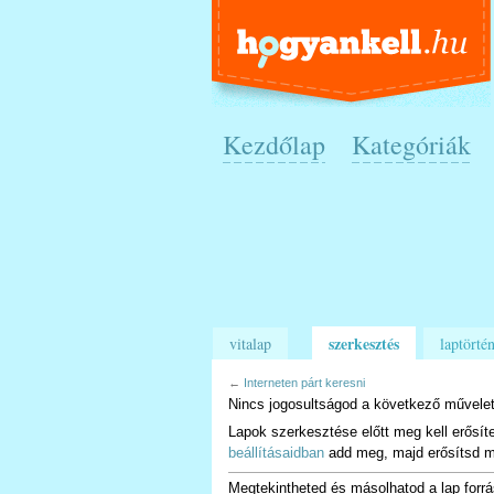
Kezdőlap
Kategóriák
szerkesztés
vitalap
laptörtén
←
Interneten párt keresni
Nincs jogosultságod a következő művelet
Lapok szerkesztése előtt meg kell erősít
beállításaidban
add meg, majd erősítsd m
Megtekintheted és másolhatod a lap forrá