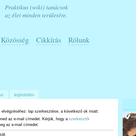
Praktikus (wiki) tanácsok
az élet minden területére.
Közösség
Cikkírás
Rólunk
et
képfeltöltés
 elvégzéséhez: lap szerkesztése, a következő ok miatt:
ened az e-mail címedet. Kérjük, hogy a
szerkesztői
eg az e-mail címedet.
sát.