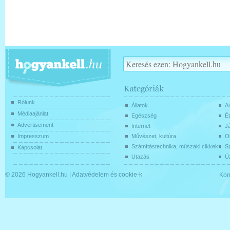
Rólunk
Állatok
Au
Médiaajánlat
Egészség
Ét
Advertisement
Internet
J
Impresszum
Művészet, kultúra
O
Számítástechnika, műszaki cikkek
Sz
Kapcsolat
Utazás
Üz
© 2026
Hogyankell.hu
|
Adatvédelem és cookie-k
Kon