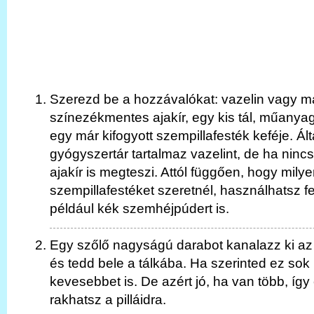
Szerezd be a hozzávalókat: vazelin vagy más
színezékmentes ajakír, egy kis tál, műanyag
egy már kifogyott szempillafesték keféje. Á
gyógyszertár tartalmaz vazelint, de ha ninc
ajakír is megteszi. Attól függően, hogy mily
szempillafestéket szeretnél, használhatsz f
például kék szemhéjpúdert is.
Egy szőlő nagyságú darabot kanalazz ki az u
és tedd bele a tálkába. Ha szerinted ez sok
kevesebbet is. De azért jó, ha van több, így 
rakhatsz a pilláidra.