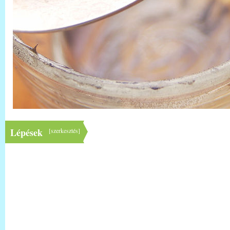
Lépések
[
szerkesztés
]