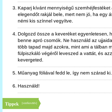
Kaparj kívánt mennyiségű szemhéjfestéket a
elegendőt rakjál bele, mert nem jó, ha egy 
némi kis színnel vegyítve.
Dolgozd össze a keveréket egyenletesen, 
benne apró csomók. Ne használd az ujjaidat
több tapad majd azokra, mint ami a tálban m
fülpiszkáló végéről leveszed a vattát, és azz
kevergeted.
Műanyag fóliával fedd le, így nem szárad ki.
Használd!
Tippek
[
szerkesztés
]