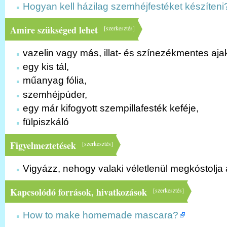
Hogyan kell házilag szemhéjfestéket készíteni
Amire szükséged lehet
[
szerkesztés
]
vazelin vagy más, illat- és színezékmentes ajak
egy kis tál,
műanyag fólia,
szemhéjpúder,
egy már kifogyott szempillafesték keféje,
fülpiszkáló
Figyelmeztetések
[
szerkesztés
]
Vigyázz, nehogy valaki véletlenül megkóstolja 
Kapcsolódó források, hivatkozások
[
szerkesztés
]
How to make homemade mascara?