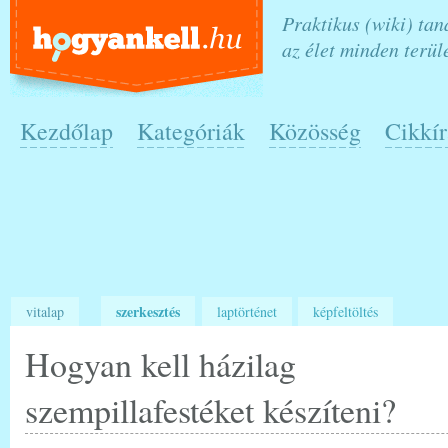
Praktikus (wiki) ta
az élet minden terül
Kezdőlap
Kategóriák
Közösség
Cikkír
szerkesztés
vitalap
laptörténet
képfeltöltés
Hogyan kell házilag
szempillafestéket készíteni?