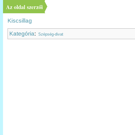
Az oldal szerzői
Kiscsillag
Kategória
:
Szépség-divat