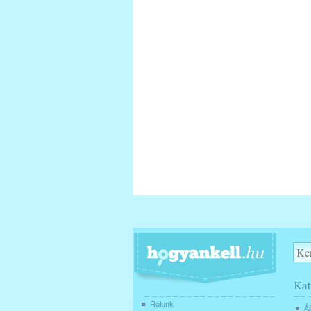
Rólunk
Ál