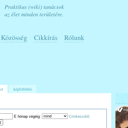
Praktikus (wiki) tanácsok
az élet minden területére.
Közösség
Cikkírás
Rólunk
et
képfeltöltés
E hónap végéig:
Címkeszűrő
: