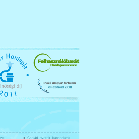
gyek
Család, gyerek, kapcsolatok