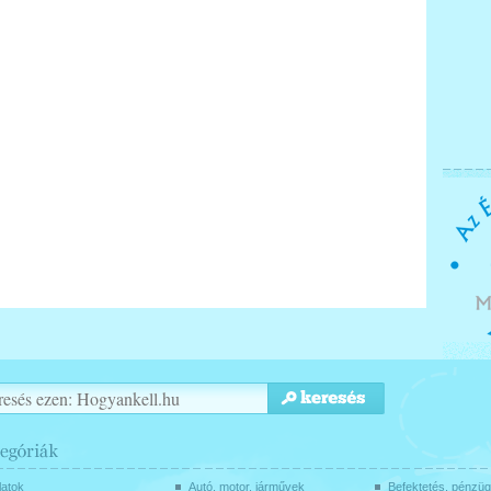
latok
Autó, motor, járművek
Befektetés, pénzü