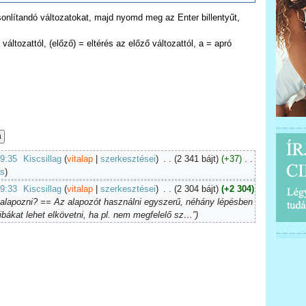
asonlítandó változatokat, majd nyomd meg az Enter billentyűt,
változattól, (előző) = eltérés az előző változattól, a = apró
09:35
‎
Kiscsillag
(
vitalap
|
szerkesztései
)
‎
. .
(2 341 bájt)
(+37)
‎
. .
ás
)
09:33
‎
Kiscsillag
(
vitalap
|
szerkesztései
)
‎
. .
(2 304 bájt)
(+2 304)
ll alapozni? == Az alapozót használni egyszerű, néhány lépésben
bákat lehet elkövetni, ha pl. nem megfelelő sz…”)