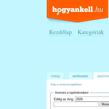
Kezdőlap
Kategóriák
szerkesztés
vitalap
laptörtén
A lap a rendszernaplókban
Keresés a laptörténetben
Eddig az évig: