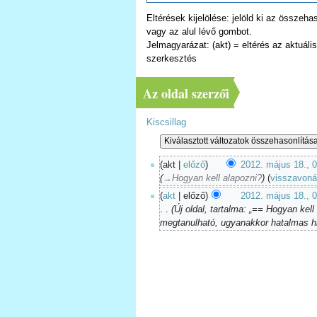
Eltérések kijelölése: jelöld ki az összeh
vagy az alul lévő gombot.
Jelmagyarázat: (akt) = eltérés az aktuális 
szerkesztés
Az oldal szerzői
Kiscsillag
(akt |
előző
)
2012. május 18., 
(
→
Hogyan kell alapozni?
)
(
visszavon
(
akt
| előző)
2012. május 18., 
. .
(Új oldal, tartalma: „== Hogyan ke
megtanulható, ugyanakkor hatalmas hi