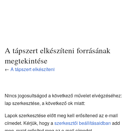
A tápszert elkészíteni forrásának
megtekintése
←
A tápszert elkészíteni
Nincs jogosultságod a következő művelet elvégzéséhez:
lap szerkesztése, a következő ok miatt:
Lapok szerkesztése előtt meg kell erősítened az e-mail
címedet. Kérjük, hogy a
szerkesztői beállításaidban
add
meg, majd erősítsd meg az e-mail címedet.