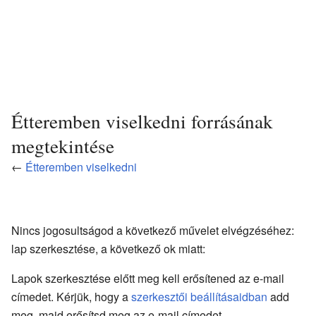
Étteremben viselkedni forrásának
megtekintése
←
Étteremben viselkedni
Nincs jogosultságod a következő művelet elvégzéséhez:
lap szerkesztése, a következő ok miatt:
Lapok szerkesztése előtt meg kell erősítened az e-mail
címedet. Kérjük, hogy a
szerkesztői beállításaidban
add
meg, majd erősítsd meg az e-mail címedet.