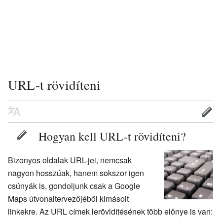
URL-t rövidíteni
Hogyan kell URL-t rövidíteni?
Bizonyos oldalak URL-jei, nemcsak
nagyon hosszúak, hanem sokszor igen
csúnyák is, gondoljunk csak a Google
Maps útvonaltervezőjéből kimásolt
linkekre. Az URL címek lerövidítésének több előnye is van: