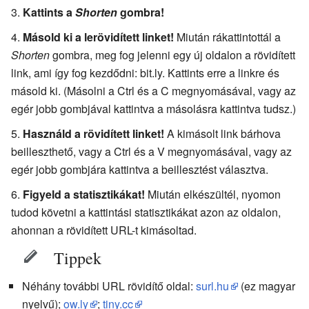
Kattints a
Shorten
gombra!
Másold ki a lerövidített linket!
Miután rákattintottál a
Shorten
gombra, meg fog jelenni egy új oldalon a rövidített
link, ami így fog kezdődni: bit.ly. Kattints erre a linkre és
másold ki. (Másolni a Ctrl és a C megnyomásával, vagy az
egér jobb gombjával kattintva a másolásra kattintva tudsz.)
Használd a rövidített linket!
A kimásolt link bárhova
beilleszthető, vagy a Ctrl és a V megnyomásával, vagy az
egér jobb gombjára kattintva a beillesztést választva.
Figyeld a statisztikákat!
Miután elkészültél, nyomon
tudod követni a kattintási statisztikákat azon az oldalon,
ahonnan a rövidített URL-t kimásoltad.
Tippek
Néhány további URL rövidítő oldal:
surl.hu
(ez magyar
nyelvű);
ow.ly
;
tiny.cc