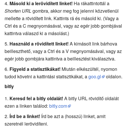
Másold ki a lerövidített linket!
Ha rákattintottál a
Shorten URL
gombra, akkor meg fog jelenni közvetlenül
mellette a rövidített link. Kattints rá és másold ki. (Vagy a
Ctrl és a C megnyomásával, vagy az egér jobb gombjával
kattintva válaszd ki a másolást.)
Használd a rövidített linket!
A kimásolt link bárhova
beilleszthető, vagy a Ctrl és a V megnyomásával, vagy az
egér jobb gombjára kattintva a beillesztést kiválasztva.
Figyeld a statisztikákat!
Miután elkészültél, nyomon
tudod követni a kattintási statisztikákat, a
goo.gl
oldalon.
bitly
Keresd fel a bitly oldalát!
A bitly URL rövidítő oldalát
ezen a linken találod:
bitly.com
Írd be a linket!
Írd be azt a (hosszú) linket, amit
szeretnél lerövidíteni.