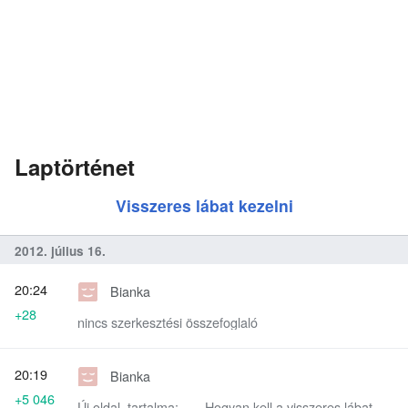
Laptörténet
Visszeres lábat kezelni
2012. július 16.
20:24
Bianka
+28
nincs szerkesztési összefoglaló
20:19
Bianka
+5 046
Új oldal, tartalma: „== Hogyan kell a visszeres lábat