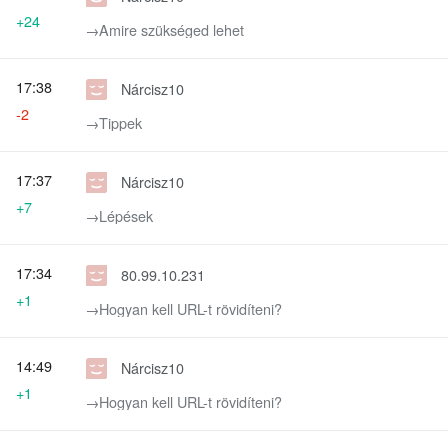
+24
→‎Amire szükséged lehet
17:38
Nárcisz10
-2
→‎Tippek
17:37
Nárcisz10
+7
→‎Lépések
17:34
80.99.10.231
+1
→‎Hogyan kell URL-t rövidíteni?
14:49
Nárcisz10
+1
→‎Hogyan kell URL-t rövidíteni?