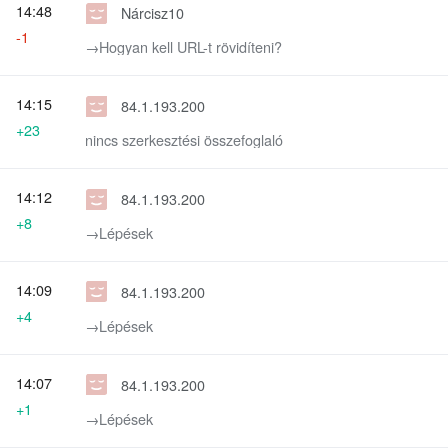
14:48
Nárcisz10
-1
→‎Hogyan kell URL-t rövidíteni?
14:15
84.1.193.200
+23
nincs szerkesztési összefoglaló
14:12
84.1.193.200
+8
→‎Lépések
14:09
84.1.193.200
+4
→‎Lépések
14:07
84.1.193.200
+1
→‎Lépések