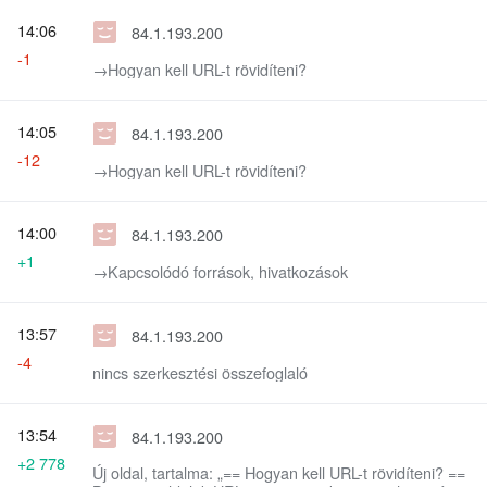
14:06
84.1.193.200
-1
→‎Hogyan kell URL-t rövidíteni?
14:05
84.1.193.200
-12
→‎Hogyan kell URL-t rövidíteni?
14:00
84.1.193.200
+1
→‎Kapcsolódó források, hivatkozások
13:57
84.1.193.200
-4
nincs szerkesztési összefoglaló
13:54
84.1.193.200
+2 778
Új oldal, tartalma: „== Hogyan kell URL-t rövidíteni? ==