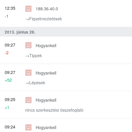
12:35
188.36.40.0
-1
→‎Figyelmeztetések
2013. június 28.
09:27
Hogyankell
-2
→‎Tippek
09:27
Hogyankell
+52
→‎Lépések
09:25
Hogyankell
+1
nincs szerkesztési összefoglaló
09:24
Hogyankell