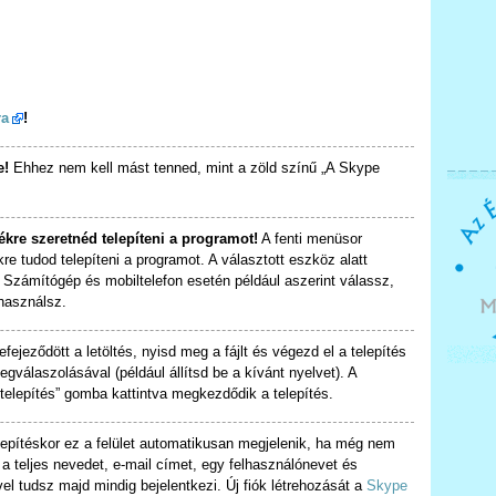
ra
!
e!
Ehhez nem kell mást tenned, mint a zöld színű „A Skype
kre szeretnéd telepíteni a programot!
A fenti menüsor
re tudod telepíteni a programot. A választott eszköz alatt
. Számítógép és mobiltelefon esetén például aszerint válassz,
használsz.
fejeződött a letöltés, nyisd meg a fájlt és végezd el a telepítés
gválaszolásával (például állítsd be a kívánt nyelvet). A
telepítés” gomba kattintva megkezdődik a telepítés.
epítéskor ez a felület automatikusan megjelenik, ha még nem
i a teljes nevedet, e-mail címet, egy felhasználónevet és
vel tudsz majd mindig bejelentkezi. Új fiók létrehozását a
Skype