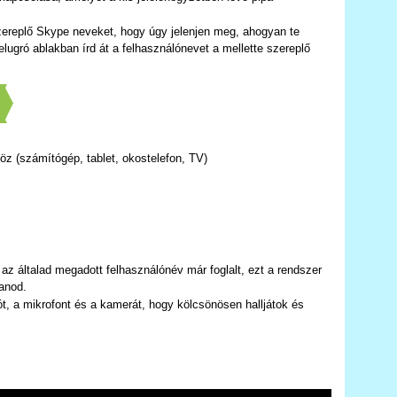
szereplő Skype neveket, hogy úgy jelenjen meg, ahogyan te
elugró ablakban írd át a felhasználónevet a mellette szereplő
]
z (számítógép, tablet, okostelefon, TV)
 az általad megadott felhasználónév már foglalt, ezt a rendszer
tanod.
ót, a mikrofont és a kamerát, hogy kölcsönösen halljátok és