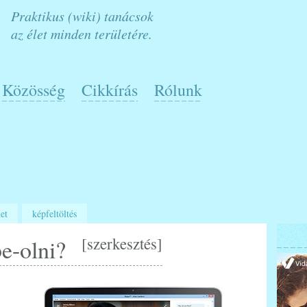
Praktikus (wiki) tanácsok
az élet minden területére.
Közösség
Cikkírás
Rólunk
et
képfeltöltés
[
szerkesztés
]
e-olni?