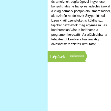
és amelynek segítségével ingyenesen
bonyolíthatsz le hang- és videohívásokat
a világ bármely pontján élő ismerősöddel,
aki szintén rendelkezik Skype fiókkal.
Ezen kívül üzeneteket is küldhetsz,
fájlokat oszthattok meg egymással, és
konferenciahívást is indíthatsz a
programon keresztül. Az alábbiakban a
telepítéstől kezdve a használatig
olvashatsz részletes útmutatót.
Lépések
[
szerkesztés
]