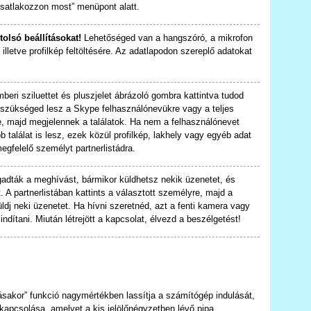
satlakozzon most” menüpont alatt.
tolsó beállításokat!
Lehetőséged van a hangszóró, a mikrofon
 illetve profilkép feltöltésére. Az adatlapodon szereplő adatokat
beri sziluettet és pluszjelet ábrázoló gombra kattintva tudod
 szükséged lesz a Skype felhasználónevükre vagy a teljes
re, majd megjelennek a találatok. Ha nem a felhasználónevet
 találat is lesz, ezek közül profilkép, lakhely vagy egyéb adat
egfelelő személyt partnerlistádra.
gadták a meghívást, bármikor küldhetsz nekik üzenetet, és
. A partnerlistában kattints a választott személyre, majd a
dj neki üzenetet. Ha hívni szeretnéd, azt a fenti kamera vagy
lindítani. Miután létrejött a kapcsolat, élvezd a beszélgetést!
ásakor” funkció nagymértékben lassítja a számítógép indulását,
ikapcsolása, amelyet a kis jelölőnégyzetben lévő pipa