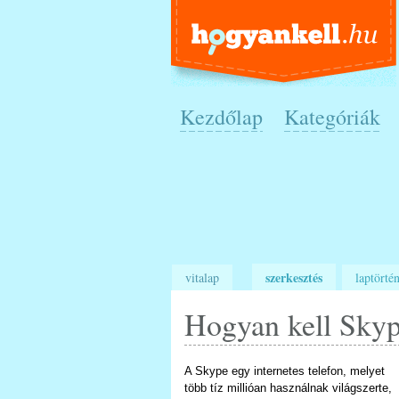
Kezdőlap
Kategóriák
szerkesztés
vitalap
laptörtén
Hogyan kell Skyp
A Skype egy internetes telefon, melyet
több tíz millióan használnak világszerte,