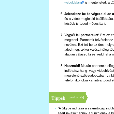
weboldalán
is megteheted, a „C
Jelentkezz be és végezd el az u
és a videó megfelelő beállítására,
később is tudod módosítani.
Vegyél fel partnereket!
Ezt az em
megtenni. Partnerek felvételéhez
nevükre. Ezt írd be az üres hely
adod meg, akkor valószínűleg több
alapján válaszd ki és vedd fel a m
Használd!
Miután partnereid elfo
indíthatsz hang- vagy videohívást
megjelenő szövegdobozba írva kül
telefon ikonokra kattintva tudod e
Tippek
[
szerkesztés
]
”A Skype indítása a számítógép indul
ezért javasolt ennek a funkciónak a k