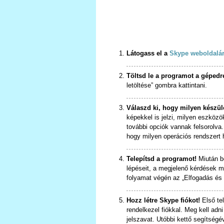
Látogass el a
Skype weboldalá
Töltsd le a programot a gépedr
letöltése” gombra kattintani.
Válaszd ki, hogy milyen készülé
képekkel is jelzi, milyen eszközök
további opciók vannak felsorolva
hogy milyen operációs rendszert 
Telepítsd a programot!
Miután be
lépéseit, a megjelenő kérdések me
folyamat végén az „Elfogadás és 
Hozz létre Skype fiókot!
Első tel
rendelkezel fiókkal. Meg kell adn
jelszavat. Utóbbi kettő segítségé