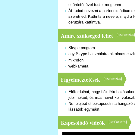
eltüntetésével tudsz megtenni.
Át tudod nevezni a partnerlistádban 
szeretnéd. Kattints a nevére, majd a f
ceruzára kattintva.
Amire szükséged lehet
[
szerkesztés
Skype program
egy Skype-használatra alkalmas eszkö
mikrofon
webkamera
Figyelmeztetések
[
szerkesztés
]
Előfordulhat, hogy fiók létrehozásakor
jelzi neked, és más nevet kell válasz
Ne felejtsd el bekapcsolni a hangszór
lássátok egymást!
Kapcsolódó videók
[
szerkesztés
]