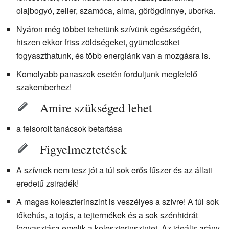
olajbogyó, zeller, szamóca, alma, görögdinnye, uborka.
Nyáron még többet tehetünk szívünk egészségéért,
hiszen ekkor friss zöldségeket, gyümölcsöket
fogyaszthatunk, és több energiánk van a mozgásra is.
Komolyabb panaszok esetén forduljunk megfelelő
szakemberhez!
Amire szükséged lehet
a felsorolt tanácsok betartása
Figyelmeztetések
A szívnek nem tesz jót a túl sok erős fűszer és az állati
eredetű zsiradék!
A magas koleszterinszint is veszélyes a szívre! A túl sok
tőkehús, a tojás, a tejtermékek és a sok szénhidrát
fogyasztása emelik a koleszterinszintet. Az ideális arány