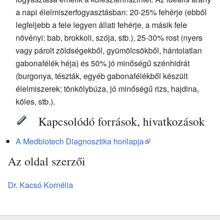
a napi élelmiszerfogyasztásban: 20-25% fehérje (ebből
legfeljebb a fele legyen állati fehérje, a másik fele
növényi: bab, brokkoli, szója, stb.), 25-30% rost (nyers
vagy párolt zöldségekből, gyümölcsökből, hántolatlan
gabonafélék héja) és 50% jó minőségű szénhidrát
(burgonya, tészták, egyéb gabonafélékből készült
élelmiszerek: tönkölybúza, jó minőségű rizs, hajdina,
köles, stb.).
Kapcsolódó források, hivatkozások
A Medbiotech Diagnosztika honlapja
Az oldal szerzői
Dr. Kacsó Kornélia