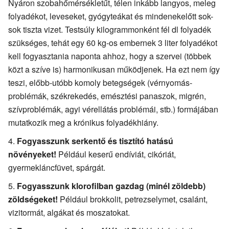
Nyáron szobahőmérsékletűt, télen inkább langyos, meleg
folyadékot, leveseket, gyógyteákat és mindenekelőtt sok-
sok tiszta vizet. Testsúly kilogrammonként fél dl folyadék
szükséges, tehát egy 60 kg-os embernek 3 liter folyadékot
kell fogyasztania naponta ahhoz, hogy a szervei (többek
közt a szíve is) harmonikusan működjenek. Ha ezt nem így
teszi, előbb-utóbb komoly betegségek (vérnyomás-
problémák, székrekedés, emésztési panaszok, migrén,
szívproblémák, agyi vérellátás problémái, stb.) formájában
mutatkozik meg a krónikus folyadékhiány.
Fogyasszunk serkentő és tisztító hatású
növényeket!
Például keserű endíviát, cikóriát,
gyermekláncfüvet, spárgát.
Fogyasszunk klorofilban gazdag (minél zöldebb)
zöldségeket!
Például brokkolit, petrezselymet, csalánt,
vizitormát, algákat és moszatokat.