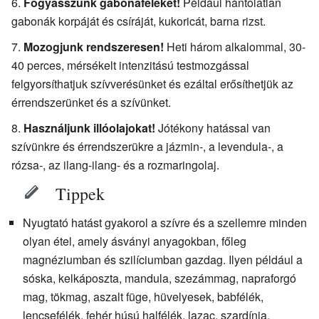
Fogyasszunk gabonaféléket!
Például hántolatlan
gabonák korpáját és csíráját, kukoricát, barna rizst.
Mozogjunk rendszeresen!
Heti három alkalommal, 30-
40 perces, mérsékelt intenzitású testmozgással
felgyorsíthatjuk szívverésünket és ezáltal erősíthetjük az
érrendszerünket és a szívünket.
Használjunk illóolajokat!
Jótékony hatással van
szívünkre és érrendszerükre a jázmin-, a levendula-, a
rózsa-, az ilang-ilang- és a rozmaringolaj.
Tippek
Nyugtató hatást gyakorol a szívre és a szellemre minden
olyan étel, amely ásványi anyagokban, főleg
magnéziumban és szilíciumban gazdag. Ilyen például a
sóska, kelkáposzta, mandula, szezámmag, napraforgó
mag, tökmag, aszalt füge, hüvelyesek, babfélék,
lencsefélék, fehér húsú halfélék, lazac, szardínia,