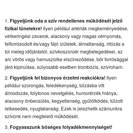
Figyeljünk oda a szív rendellenes működését jelző
fizikai tünetekre!
Ilyen például artériák megkeményedése,
vérkeringési zavarok, alacsony vagy magas vérnyomás,
felforrósodott és/vagy fájó ízületek, álmatlanság, irtózás a
túl meleg időjárástól, szívkoszorúér megbetegedései, az
arc vörös vagy hamuszürke elszíneződése, bőr forrósággal
járó kipirulása, súlyosabb esetben trombózis, szívroham.
Figyeljünk fel bizonyos érzelmi reakciókra!
Ilyen
például szorongás, feledékenység, túlzásba vitt
álmodozás, folytonos nevetgélés, humorérzék hiánya,
alacsony önbecsülés, kegyetlenség, gyűlölködés, túlzott
lelkesedés, nyugtalanság. Ezek is jelezhetik számunkra
szívünk nem megfelelő működését.
Fogyasszunk bőséges folyadékmennyiséget!