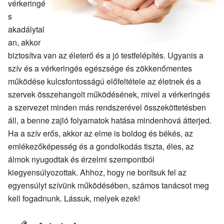
vérkeringé
s
akadálytal
an, akkor
biztosítva van az életerő és a jó testfelépítés. Ugyanis a
szív és a vérkeringés egészsége és zökkenőmentes
működése kulcsfontosságú előfeltétele az életnek és a
szervek összehangolt működésének, mivel a vérkeringés
a szervezet minden más rendszerével összeköttetésben
áll, a benne zajló folyamatok hatása mindenhová átterjed.
Ha a szív erős, akkor az elme is boldog és békés, az
emlékezőképesség és a gondolkodás tiszta, éles, az
álmok nyugodtak és érzelmi szempontból
kiegyensúlyozottak. Ahhoz, hogy ne borítsuk fel az
egyensúlyt szívünk működésében, számos tanácsot meg
kell fogadnunk. Lássuk, melyek ezek!