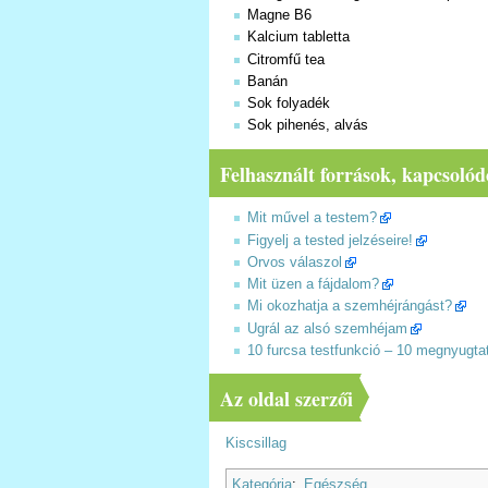
Magne B6
Kalcium tabletta
Citromfű tea
Banán
Sok folyadék
Sok pihenés, alvás
Felhasznált források, kapcsoló
Mit művel a testem?
Figyelj a tested jelzéseire!
Orvos válaszol
Mit üzen a fájdalom?
Mi okozhatja a szemhéjrángást?
Ugrál az alsó szemhéjam
10 furcsa testfunkció – 10 megnyugta
Az oldal szerzői
Kiscsillag
Kategória
:
Egészség