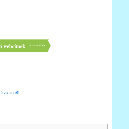
dó webcímek
[
szerkesztés
]
tó válasz