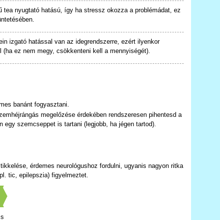
ű tea nyugtató hatású, így ha stressz okozza a problémádat, ez
üntetésében.
ein izgató hatással van az idegrendszerre, ezért ilyenkor
l (ha ez nem megy, csökkenteni kell a mennyiségét).
mes banánt fogyasztani.
szemhéjrángás megelőzése érdekében rendszeresen pihentesd a
egy szemcseppet is tartani (legjobb, ha jégen tartod).
tikkelése, érdemes neurológushoz fordulni, ugyanis nagyon ritka
. tic, epilepszia) figyelmeztet.
]
cs