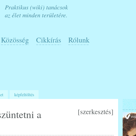
Praktikus (wiki) tanácsok
az élet minden területére.
Közösség
Cikkírás
Rólunk
et
képfeltöltés
[
szerkesztés
]
züntetni a