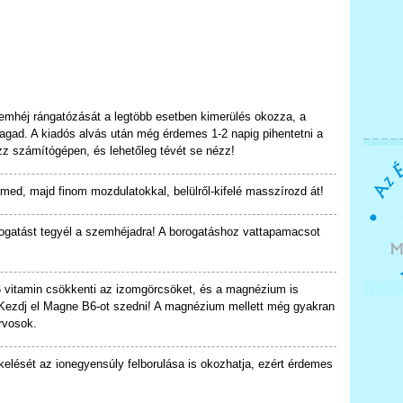
emhéj rángatózását a legtöbb esetben kimerülés okozza, a
gad. A kiadós alvás után még érdemes 1-2 napig pihentetni a
z számítógépen, és lehetőleg tévét se nézz!
ed, majd finom mozdulatokkal, belülről-kifelé masszírozd át!
ogatást tegyél a szemhéjadra! A borogatáshoz vattapamacsot
 vitamin csökkenti az izomgörcsöket, és a magnézium is
 Kezdj el Magne B6-ot szedni! A magnézium mellett még gyakran
rvosok.
elését az ionegyensúly felborulása is okozhatja, ezért érdemes