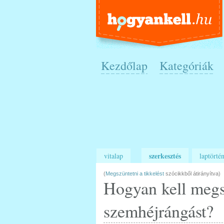
Kezdőlap
Kategóriák
szerkesztés
vitalap
laptörtén
(
Megszüntetni a tikkelést
szócikkből átirányítva)
Hogyan kell megs
szemhéjrángást?