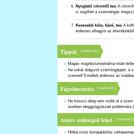
Nyugtató citromfű tea:
A citromf
is segíthet a szemrángás megsz
Kevesebb kóla, kávé, tea:
A koff
érdemes elhagyni az étrendünkbő
Tippek
[
szerkesztés
]
Magas magnéziumtartalma miatt érde
Ha sokat dolgozol számítógéppel, a 
szemed! Emellett érdemes az irodában 
Figyelmeztetés
[
szerkesztés
]
Ha hosszú ideig nem múlik el a szem 
esetben ideggyógyászati problémára (pl
Amire szükséged lehet
[
szerkesztés
Hideg vizes borogatáshoz vattapama