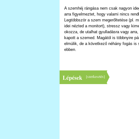
A szemhéj rángása nem csak nagyon ideg
arra figyelmeztet, hogy valami nincs rend
Legtöbbször a szem megerőltetése (pl. m
idei nézted a monitort), stressz vagy kim
okozza, de utalhat gyulladásra vagy arra
kapott a szemed. Magától is többnyire pár
elmúlik, de a következő néhány fogás is 
ebben.
Lépések
[
szerkesztés
]