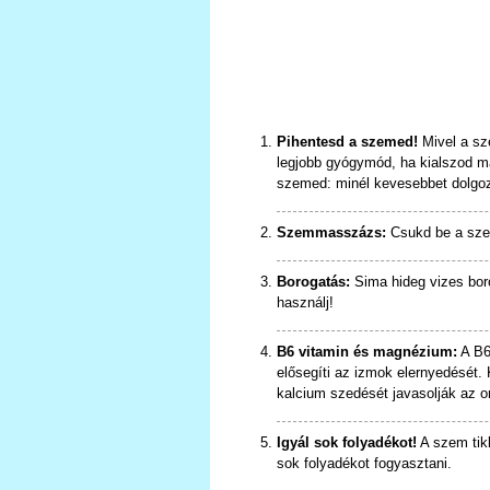
Pihentesd a szemed!
Mivel a sz
legjobb gyógymód, ha kialszod ma
szemed: minél kevesebbet dolgoz
Szemmasszázs:
Csukd be a szem
Borogatás:
Sima hideg vizes bor
használj!
B6 vitamin és magnézium:
A B6
elősegíti az izmok elernyedését.
kalcium szedését javasolják az o
Igyál sok folyadékot!
A szem tikk
sok folyadékot fogyasztani.