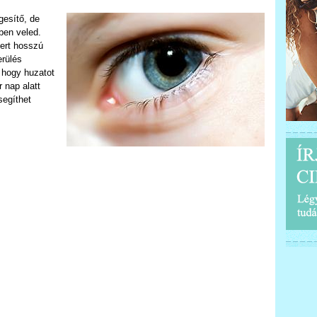
esítő, de
ben veled.
ert hosszú
erülés
, hogy huzatot
 nap alatt
segíthet