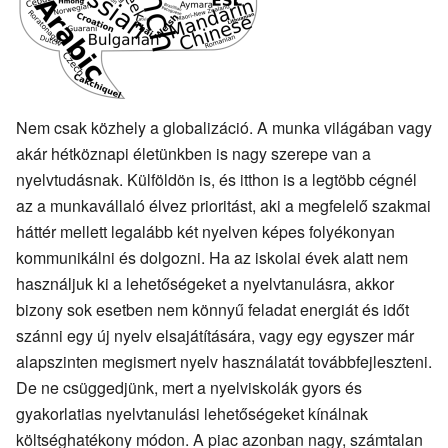
Nem csak közhely a globalizáció. A munka világában vagy
akár hétköznapi életünkben is nagy szerepe van a
nyelvtudásnak. Külföldön is, és itthon is a legtöbb cégnél
az a munkavállaló élvez prioritást, aki a megfelelő szakmai
háttér mellett legalább két nyelven képes folyékonyan
kommunikálni és dolgozni. Ha az iskolai évek alatt nem
használjuk ki a lehetőségeket a nyelvtanulásra, akkor
bizony sok esetben nem könnyű feladat energiát és időt
szánni egy új nyelv elsajátítására, vagy egy egyszer már
alapszinten megismert nyelv használatát továbbfejleszteni.
De ne csüggedjünk, mert a nyelviskolák gyors és
gyakorlatias nyelvtanulási lehetőségeket kínálnak
költséghatékony módon. A piac azonban nagy, számtalan