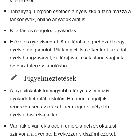
kifejezéseit.
Tananyag. Legtöbb esetben a nyelviskola tartalmazza a
tankönyvek, online anyagok árát is.
Kitartás és rengeteg gyakorlás.
Előzetes nyelvismeret. A nulláról a legnehezebb egy
nyelvet megtanulni. Miután picit ismerkedtünk az adott
nyelv hangzásával, kultúrájával, csak utána vágjunk
bele az intenzív tanulásba.
Figyelmeztetések
A nyelviskolák legnagyobb előnye az intenzív
gyakorlatorientált oktatás. Ha nem látogatjuk
rendszeresen az órákat, nem fogunk mélyebb
nyelvtudást elsajátítani.
Vannak olyan oktatócentrumok, amelyek oktatási
színvonala gyenge. Igyekezzünk kiszűrni ezeket.