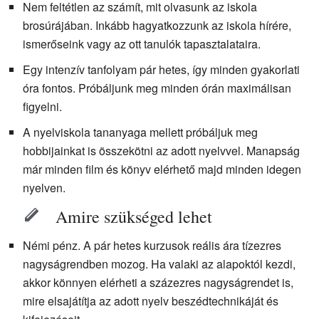
Nem feltétlen az számít, mit olvasunk az iskola
brosúrájában. Inkább hagyatkozzunk az iskola hírére,
ismerőseink vagy az ott tanulók tapasztalataira.
Egy intenzív tanfolyam pár hetes, így minden gyakorlati
óra fontos. Próbáljunk meg minden órán maximálisan
figyelni.
A nyelviskola tananyaga mellett próbáljuk meg
hobbijainkat is összekötni az adott nyelvvel. Manapság
már minden film és könyv elérhető majd minden idegen
nyelven.
Amire szükséged lehet
Némi pénz. A pár hetes kurzusok reális ára tízezres
nagyságrendben mozog. Ha valaki az alapoktól kezdi,
akkor könnyen elérheti a százezres nagyságrendet is,
mire elsajátítja az adott nyelv beszédtechnikáját és