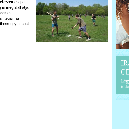
relkezett csapat
 is megtalálhatja
Érdemes
zán izgalmas
öthess egy csapat