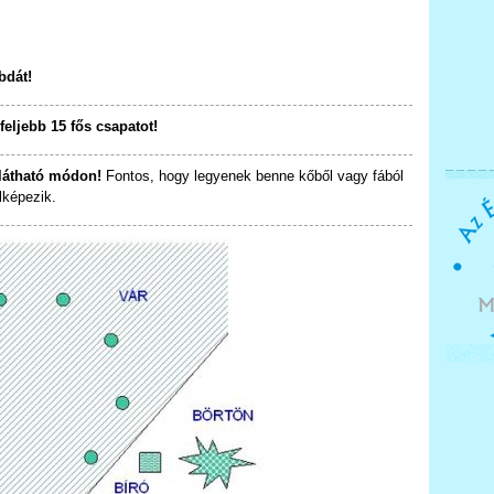
bdát!
gfeljebb 15 fős csapatot!
 látható módon!
Fontos, hogy legyenek benne kőből vagy fából
lképezik.