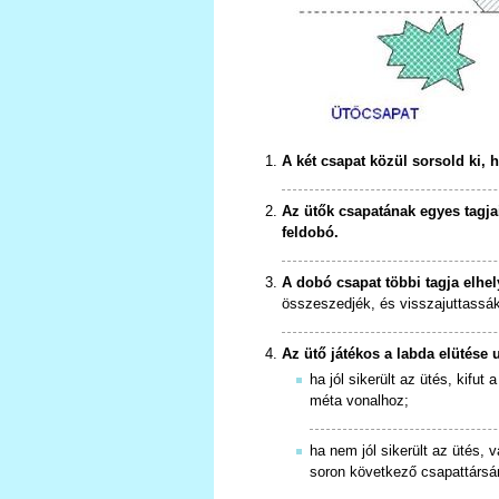
A két csapat közül sorsold ki, h
Az ütők csapatának egyes tagja
feldobó.
A dobó csapat többi tagja elhel
összeszedjék, és visszajuttassák
Az ütő játékos a labda elütése u
ha jól sikerült az ütés, kifut
méta vonalhoz;
ha nem jól sikerült az ütés, v
soron következő csapattársá