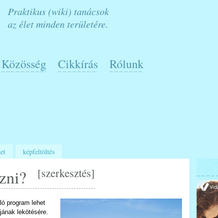
Praktikus (wiki) tanácsok
az élet minden területére.
Közösség
Cikkírás
Rólunk
et
képfeltöltés
[
szerkesztés
]
zni?
ló program lehet
jának lekötésére.