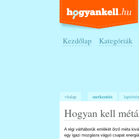
Kezdőlap
Kategóriák
szerkesztés
vitalap
laptörtén
Hogyan kell métá
A régi várháborúk emlékét őrző méta kivá
egy igazi mozgásra vágyó csapat energiá