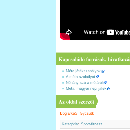
Kapcsolódó források, hivatkozá
Méta játékszabályok
A méta szabályai
Néhány szó a métáról
Méta, magyar népi játék
Az oldal szerzői
BoglarkaS
,
Gycsutk
Kategória
:
Sport-fitnesz