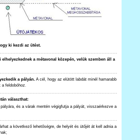
ogy ki kezdi az ütést.
i elhelyezkednek a métavonal közepén, velük szemben áll a
yezkedik a pályán.
A cél, hogy az elütött labdát minél hamarabb
 a feldobóhoz.
tán választhat:
 a pályára, és a várak mentén végigfutja a pályát, visszaérkezve a
árhat a következő lehetőségre, de helyét és ütőjét át kell adnia a
nak;