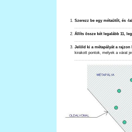
Szerezz be egy métaütőt, és -la
Állíts össze két legalább 11, le
Jelöld ki a métapályát a rajzon
kirakott pontok, melyek a várat je