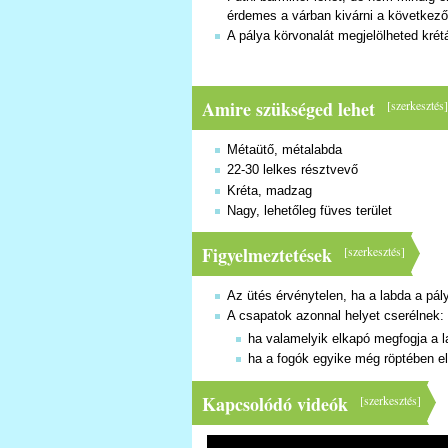
érdemes a várban kivárni a következő 
A pálya körvonalát megjelölheted krét
Amire szükséged lehet
[
szerkesztés
Métaütő, métalabda
22-30 lelkes résztvevő
Kréta, madzag
Nagy, lehetőleg füves terület
Figyelmeztetések
[
szerkesztés
]
Az ütés érvénytelen, ha a labda a pályá
A csapatok azonnal helyet cserélnek:
ha valamelyik elkapó megfogja a la
ha a fogók egyike még röptében elk
Kapcsolódó videók
[
szerkesztés
]