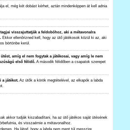
álja el, még két dobást kérhet, aztán mindenképpen át kell adnia
tagjai visszajuttatják a feldobóhoz, aki a métavonalra
.
Ekkor ellenőrizned kell, hogy az ütő játékosok közül ki az, aki
kos börtönbe kerül.
z ütést, amíg el nem fogytak a játékosai, vagy amíg le nem
szúságú első félidő.
A második félidőben a csapatok szerepet
 a játékot.
Az ütők a körök megtételével, az elkapók a labda
t.
sak akkor tudják kiszabadítani, ha az ütő játékos saját ütésének
 körbefutnia, és visszaérnie a métavonalhoz.
érdemes. Ha látod, hogy a labda nem ment túl messzire,