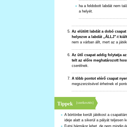
ha a feldobott labdát nem tal
a helyét.
Az elütött labdát a dobó csapat 
helyezve a labdát „ÁLLJ”-t kiált
nem a várban állt, mert az a játé
Az ütő csapat addig folytatja a
telt az előre meghatározott hos
cserélnek.
A több pontot elérő csapat nyeri
megszerzésével érhetnek el ponto
Tippek
[
szerkesztés
]
A börtönbe került játékost a csapattár
ideje alatt a sikerül a pályát teljesen
Futni bármikor lehet, de nem mindig 