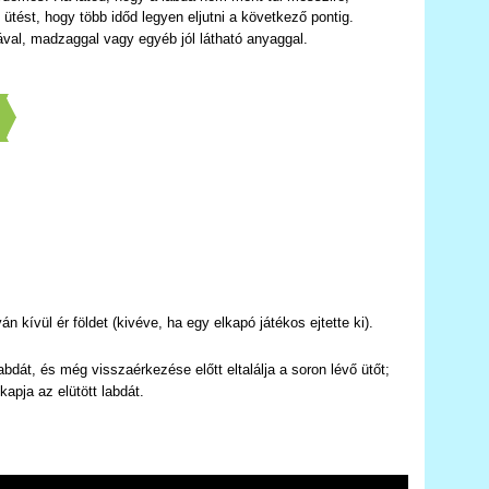
ütést, hogy több időd legyen eljutni a következő pontig.
ával, madzaggal vagy egyéb jól látható anyaggal.
]
n kívül ér földet (kivéve, ha egy elkapó játékos ejtette ki).
bdát, és még visszaérkezése előtt eltalálja a soron lévő ütőt;
apja az elütött labdát.