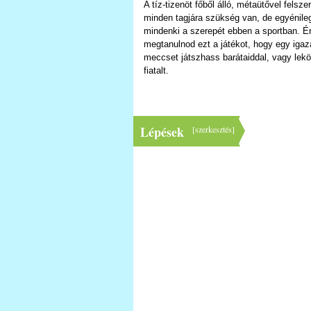
A tíz-tizenöt főből álló, métaütővel felsze
minden tagjára szükség van, de egyénileg
mindenki a szerepét ebben a sportban. 
megtanulnod ezt a játékot, hogy egy iga
meccset játszhass barátaiddal, vagy lek
fiatalt.
Lépések
[
szerkesztés
]