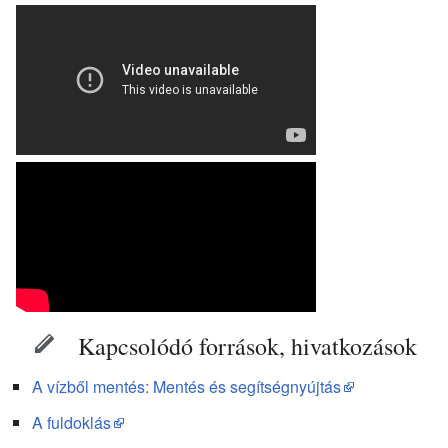
Kapcsolódó források, hivatkozások
A vízből mentés: Mentés és segítségnyújtás
A fuldoklás