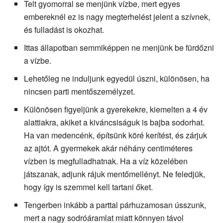
Telt gyomorral se menjünk vízbe, mert egyes
embereknél ez is nagy megterhelést jelent a szívnek,
és fulladást is okozhat.
Ittas állapotban semmiképpen ne menjünk be fürdőzni
a vízbe.
Lehetőleg ne induljunk egyedül úszni, különösen, ha
nincsen parti mentőszemélyzet.
Különösen figyeljünk a gyerekekre, kiemelten a 4 év
alattiakra, akiket a kiváncsiságuk is bajba sodorhat.
Ha van medencénk, építsünk köré kerítést, és zárjuk
az ajtót. A gyermekek akár néhány centiméteres
vízben is megfulladhatnak. Ha a víz közelében
játszanak, adjunk rájuk mentőmellényt. Ne feledjük,
hogy így is szemmel kell tartani őket.
Tengerben inkább a parttal párhuzamosan ússzunk,
mert a nagy sodróáramlat miatt könnyen távol