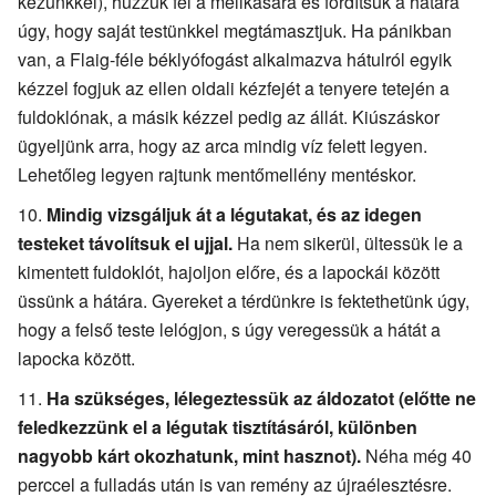
kezünkkel), húzzuk fel a mellkasára és fordítsuk a hátára
úgy, hogy saját testünkkel megtámasztjuk. Ha pánikban
van, a Flaig-féle béklyófogást alkalmazva hátulról egyik
kézzel fogjuk az ellen oldali kézfejét a tenyere tetején a
fuldoklónak, a másik kézzel pedig az állát. Kiúszáskor
ügyeljünk arra, hogy az arca mindig víz felett legyen.
Lehetőleg legyen rajtunk mentőmellény mentéskor.
Mindig vizsgáljuk át a légutakat, és az idegen
testeket távolítsuk el ujjal.
Ha nem sikerül, ültessük le a
kimentett fuldoklót, hajoljon előre, és a lapockái között
üssünk a hátára. Gyereket a térdünkre is fektethetünk úgy,
hogy a felső teste lelógjon, s úgy veregessük a hátát a
lapocka között.
Ha szükséges, lélegeztessük az áldozatot (előtte ne
feledkezzünk el a légutak tisztításáról, különben
nagyobb kárt okozhatunk, mint hasznot).
Néha még 40
perccel a fulladás után is van remény az újraélesztésre.