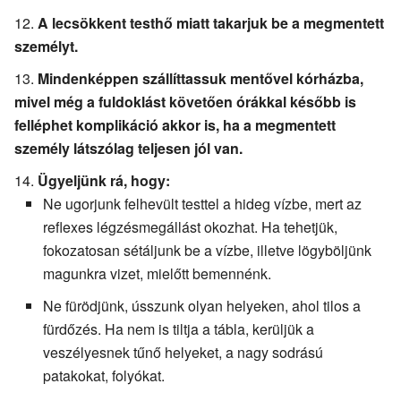
A lecsökkent testhő miatt takarjuk be a megmentett
személyt.
Mindenképpen szállíttassuk mentővel kórházba,
mivel még a fuldoklást követően órákkal később is
felléphet komplikáció akkor is, ha a megmentett
személy látszólag teljesen jól van.
Ügyeljünk rá, hogy:
Ne ugorjunk felhevült testtel a hideg vízbe, mert az
reflexes légzésmegállást okozhat. Ha tehetjük,
fokozatosan sétáljunk be a vízbe, illetve lögyböljünk
magunkra vizet, mielőtt bemennénk.
Ne fürödjünk, ússzunk olyan helyeken, ahol tilos a
fürdőzés. Ha nem is tiltja a tábla, kerüljük a
veszélyesnek tűnő helyeket, a nagy sodrású
patakokat, folyókat.