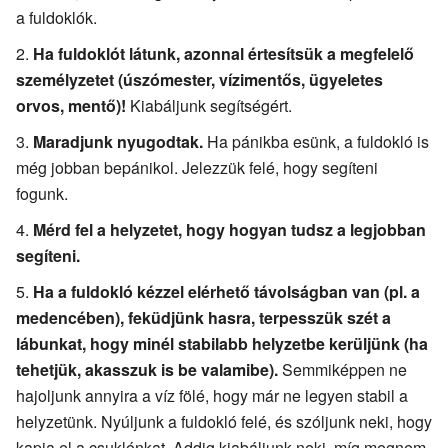
a fuldoklók.
Ha fuldoklót látunk, azonnal értesítsük a megfelelő
személyzetet (úszómester, vízimentős, ügyeletes
orvos, mentő)!
Kiabáljunk segítségért.
Maradjunk nyugodtak.
Ha pánikba esünk, a fuldokló is
még jobban bepánikol. Jelezzük felé, hogy segíteni
fogunk.
Mérd fel a helyzetet, hogy hogyan tudsz a legjobban
segíteni.
Ha a fuldokló kézzel elérhető távolságban van (pl. a
medencében), feküdjünk hasra, terpesszük szét a
lábunkat, hogy minél stabilabb helyzetbe kerüljünk (ha
tehetjük, akasszuk is be valamibe).
Semmiképpen ne
hajoljunk annyira a víz fölé, hogy már ne legyen stabil a
helyzetünk. Nyúljunk a fuldokló felé, és szóljunk neki, hogy
kapja el a csuklónkat. Addig kiabáljunk neki, míg megnem