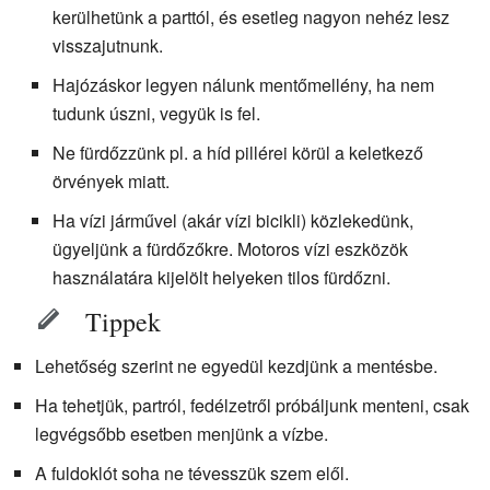
kerülhetünk a parttól, és esetleg nagyon nehéz lesz
visszajutnunk.
Hajózáskor legyen nálunk mentőmellény, ha nem
tudunk úszni, vegyük is fel.
Ne fürdőzzünk pl. a híd pillérei körül a keletkező
örvények miatt.
Ha vízi járművel (akár vízi bicikli) közlekedünk,
ügyeljünk a fürdőzőkre. Motoros vízi eszközök
használatára kijelölt helyeken tilos fürdőzni.
Tippek
Lehetőség szerint ne egyedül kezdjünk a mentésbe.
Ha tehetjük, partról, fedélzetről próbáljunk menteni, csak
legvégsőbb esetben menjünk a vízbe.
A fuldoklót soha ne tévesszük szem elől.