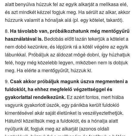
alatt benyúlva húzzuk fel az egyik alkarját a mellkasa elé,
és azt mindkét kézzel fogjuk meg. Ha sérült az alkar, akkor
húzzunk valamit a hónaljak alá (pl. egy kötelet, takarót).
Ha távolabb van, próbálkozhatunk még mentőgyűrű
használatával is.
Bedobás előtt lazán tekerjük a kötelet a
nem dobó kezünkre, és lépjünk rá a kötél végére az egyik
lábunkkal. Próbáljuk az áldozat mögé dobni, így húzhatjuk
felé, hogy még közelebb legyen, miközben nem is dobjuk
meg. Ha elérte a mentőgyűrűt, húzzuk ki.
Csak akkor próbáljuk magunk úszva megmenteni a
fuldoklót, ha ehhez megfelelő végzettséggel és
gyakorlattal rendelkezünk.
Ez azért fontos, mert hiába
vagyunk gyakorlott úszók, egy pánikba került fuldokló
kimentésével akár saját életünket is veszélyeztethetjük.
Hátulról közelítsük meg a fuldoklót, és a hónalja alatt
nyúljunk át, fogjuk meg az alkarját (azonos oldali