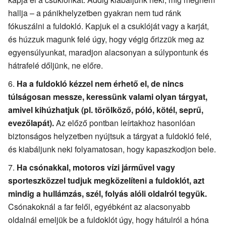
hallja – a pánikhelyzetben gyakran nem tud ránk
fókuszálni a fuldokló. Kapjuk el a csuklóját vagy a karját,
és húzzuk magunk felé úgy, hogy végig őrizzük meg az
egyensúlyunkat, maradjon alacsonyan a súlypontunk és
hátrafelé dőljünk, ne előre.
Ha a fuldokló kézzel nem érhető el, de nincs
túlságosan messze, keressünk valami olyan tárgyat,
amivel kihúzhatjuk (pl. törölköző, póló, kötél, seprű,
evezőlapát).
Az előző pontban leírtakhoz hasonlóan
biztonságos helyzetben nyújtsuk a tárgyat a fuldokló felé,
és kiabáljunk neki folyamatosan, hogy kapaszkodjon bele.
Ha csónakkal, motoros vízi járművel vagy
sporteszközzel tudjuk megközelíteni a fuldoklót, azt
mindig a hullámzás, szél, folyás alóli oldalról tegyük.
Csónakoknál a far felől, egyébként az alacsonyabb
oldalnál emeljük be a fuldoklót úgy, hogy hátulról a hóna