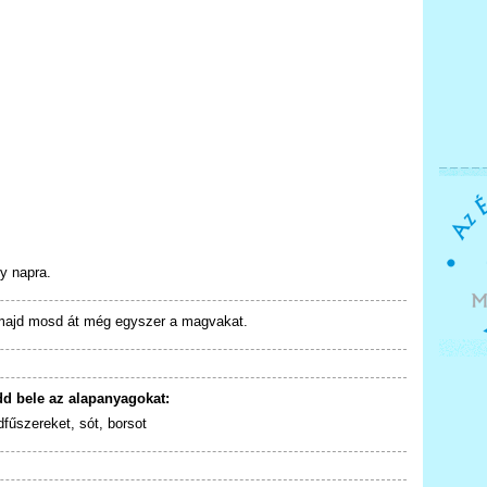
gy napra.
 majd mosd át még egyszer a magvakat.
dd bele az alapanyagokat:
dfűszereket, sót, borsot