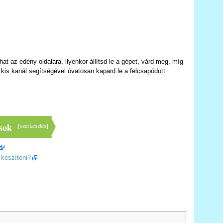
at az edény oldalára, ilyenkor állítsd le a gépet, várd meg, míg
d kis kanál segítségével óvatosan kapard le a felcsapódott
sok
[
szerkesztés
]
 készíteni?