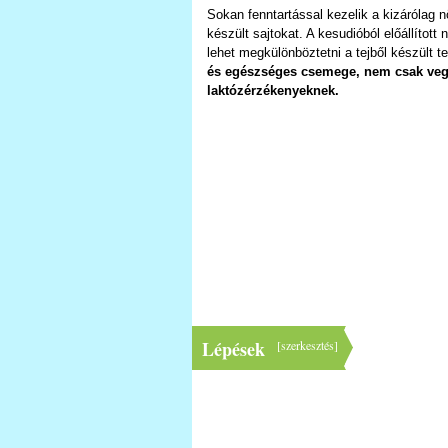
Sokan fenntartással kezelik a kizárólag 
készült sajtokat. A kesudióból előállított 
lehet megkülönböztetni a tejből készült 
és egészséges csemege, nem csak veg
laktózérzékenyeknek.
Lépések
[
szerkesztés
]