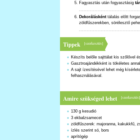
Fagyasztás után fogyasztásig
tá
Dekorálásként
tálalás előtt forg
zöldfűszerekben, sörélesztő pehe
Tippek
[
szerkesztés
]
Készíts belőle sajttálat kis szőlővel 
Gasztroajándékként is tökéletes annak,
A sajt ízesítésével lehet még kísérle
felhasználásával.
Amire szükséged lehet
[
szerkesztés
130 g kesudió
3 ekbalzsamecet
zöldfűszerek: majoranna, kakukkfű, z
ízlés szerint só, bors
aprítógép