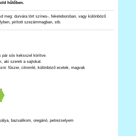
rold hűtőben.
asd meg: durvára tört színes-, feketeborsban, vagy különböző
lyben, pirított szezámmagban, stb.
és pár sós keksszel körítve.
 aki szereti a sajtokat.
tezni: fűszer, citromlé, különböző ecetek, magvak
]
sálya, bazsalikom, oregánó, petrezselyem