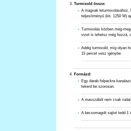
Turmixold össze:
A magvak leturmixolásához, 
teljesítményű (kb. 1250 W) a
Turmixolás közben meg-megál
vizet is tehetsz még hozzá, d
Addig turmixold, míg olyan h
15 percet vesz igénybe.
Formázd:
Egy darab folpackra kanalazd
tekerd be szorosan.
A masszából nem csak rudat,
A becsomagolt sajtot tedd 1 