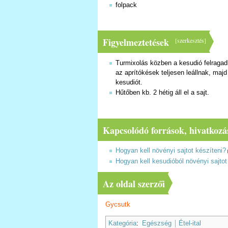
folpack
Figyelmeztetések
[
szerkesztés
]
Turmixolás közben a kesudió felragadh
az aprítókések teljesen leállnak, maj
kesudiót.
Hűtőben kb. 2 hétig áll el a sajt.
Kapcsolódó források, hivatkozá
Hogyan kell növényi sajtot készíteni?
Hogyan kell kesudióból növényi sajtot
Az oldal szerzői
Gycsutk
Kategória
:
Egészség
Étel-ital