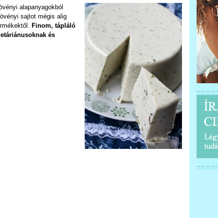
növényi alapanyagokból
növényi sajtot mégis alig
termékektől.
Finom, tápláló
etáriánusoknak és