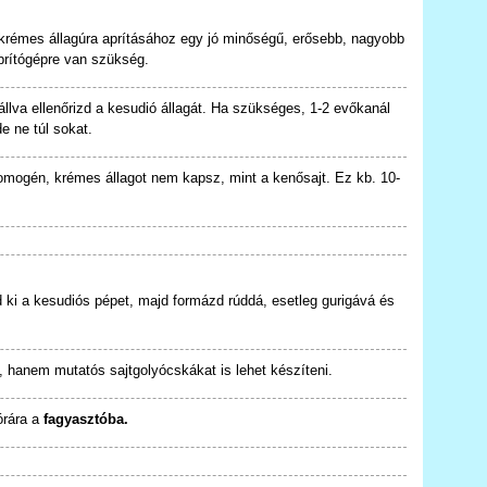
krémes állagúra aprításához egy jó minőségű, erősebb, nagyobb
prítógépre van szükség.
lva ellenőrizd a kesudió állagát. Ha szükséges, 1-2 evőkanál
e ne túl sokat.
omogén, krémes állagot nem kapsz, mint a kenősajt. Ez kb. 10-
 ki a kesudiós pépet, majd formázd rúddá, esetleg gurigává és
 hanem mutatós sajtgolyócskákat is lehet készíteni.
órára a
fagyasztóba.