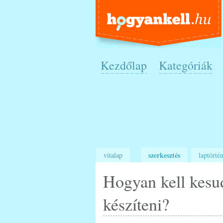
Kezdőlap
Kategóriák
szerkesztés
vitalap
laptörtén
Hogyan kell kesud
készíteni?