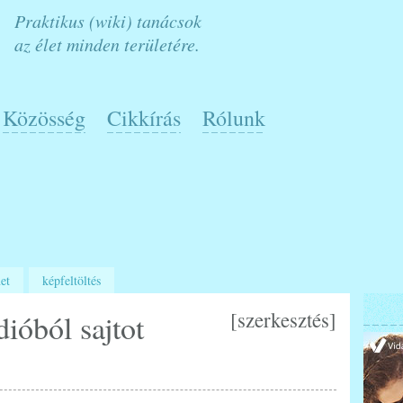
Praktikus (wiki) tanácsok
az élet minden területére.
Közösség
Cikkírás
Rólunk
et
képfeltöltés
[
szerkesztés
]
ióból sajtot