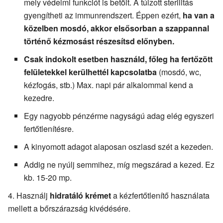
mely védelmi funkciót is betölt. A túlzott sterilitás
gyengítheti az immunrendszert. Éppen ezért,
ha van a
közelben mosdó, akkor elsősorban a szappannal
történő kézmosást részesítsd előnyben.
Csak indokolt esetben használd, főleg ha fertőzött
felületekkel kerülhettél kapcsolatba
(mosdó, wc,
kézfogás, stb.) Max. napi pár alkalommal kend a
kezedre.
Egy nagyobb pénzérme nagyságú adag elég egyszeri
fertőtlenítésre.
A kinyomott adagot alaposan oszlasd szét a kezeden.
Addig ne nyúlj semmihez, míg megszárad a kezed. Ez
kb. 15-20 mp.
Használj
hidratáló krémet
a kézfertőtlenítő használata
mellett a bőrszárazság kivédésére.