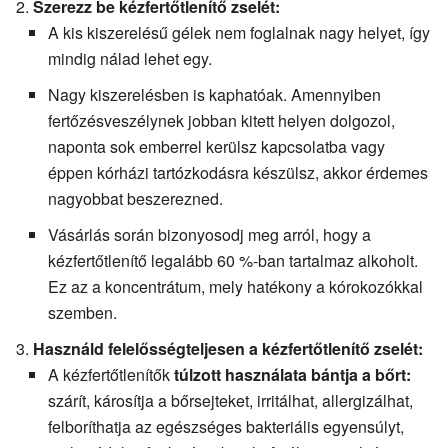
Szerezz be kézfertőtlenítő zselét:
A kis kiszerelésű gélek nem foglalnak nagy helyet, így
mindig nálad lehet egy.
Nagy kiszerelésben is kaphatóak. Amennyiben
fertőzésveszélynek jobban kitett helyen dolgozol,
naponta sok emberrel kerülsz kapcsolatba vagy
éppen kórházi tartózkodásra készülsz, akkor érdemes
nagyobbat beszerezned.
Vásárlás során bizonyosodj meg arról, hogy a
kézfertőtlenítő legalább 60 %-ban tartalmaz alkoholt.
Ez az a koncentrátum, mely hatékony a kórokozókkal
szemben.
Használd felelősségteljesen a kézfertőtlenítő zselét:
A kézfertőtlenítők
túlzott használata bántja a bőrt:
szárít, károsítja a bőrsejteket, irritálhat, allergizálhat,
felboríthatja az egészséges bakteriális egyensúlyt,