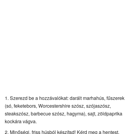
Szerezd be a hozzávalókat: darált marhahús, fűszerek
(só, feketebors, Worcestershire szósz, szójaszósz,
steakszósz, barbecue szósz, hagyma), sajt, zöldpaprika
kockára vágva.
Minőségi, friss húsból készítsd! Kérd meg a hentest,