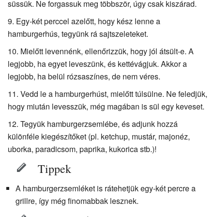
süssük. Ne forgassuk meg többször, úgy csak kiszárad.
Egy-két perccel azelőtt, hogy kész lenne a
hamburgerhús, tegyünk rá sajtszeleteket.
Mielőtt levennénk, ellenőrizzük, hogy jól átsült-e. A
legjobb, ha egyet leveszünk, és kettévágjuk. Akkor a
legjobb, ha belül rózsaszínes, de nem véres.
Vedd le a hamburgerhúst, mielőtt túlsülne. Ne feledjük,
hogy miután levesszük, még magában is sül egy keveset.
Tegyük hamburgerzsemlébe, és adjunk hozzá
különféle kiegészítőket (pl. ketchup, mustár, majonéz,
uborka, paradicsom, paprika, kukorica stb.)!
Tippek
A hamburgerzsemléket is rátehetjük egy-két percre a
grillre, így még finomabbak lesznek.