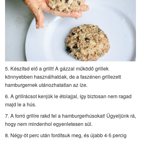
Készítsd elő a grillt! A gázzal működő grillek
könnyebben használhatóak, de a faszénen grillezett
hamburgernek utánozhatatlan az íze.
A grillrácsot kenjük le étolajjal, így biztosan nem ragad
majd le a hús.
A forró grillre rakd fel a hamburgerhúsokat! Ügyeljünk rá,
hogy nem mindenhol egyenletesen sül.
Négy-öt perc után fordítsuk meg, és újabb 4-5 percig