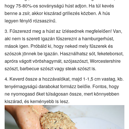
hogy 75-80%-os soványságú húst adjon. Ha túl kevés
benne a zsír, akkor kiszárad grillezés közben. A hús
legyen fénylő rózsaszínű.
Fűszerezd meg a húst az ízlésednek megfelelően! Van,
aki nem is szereti igazán fűszerezni a hamburgerhúst,
mások igen. Próbáld ki, hogy neked mely fűszerek és
szószok jönnek be igazán. Használhatsz sót, feketeborsot,
apróra vágott vöröshagymát, szójaszószt, Worcestershire
szószt, barbecue szószt vagy steak szószt is.
Keverd össze a hozzávalókat, majd 1-1,5 cm vastag, kb.
tenyérnagyságú darabokat formázz belőle. Fontos, hogy
ne nyomogasd őket túlságosan össze, mert könnyebben
kiszárad, és keményebb is lesz.