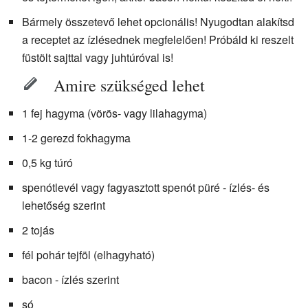
Bármely összetevő lehet opcionális! Nyugodtan alakítsd
a receptet az ízlésednek megfelelően! Próbáld ki reszelt
füstölt sajttal vagy juhtúróval is!
Amire szükséged lehet
1 fej hagyma (vörös- vagy lilahagyma)
1-2 gerezd fokhagyma
0,5 kg túró
spenótlevél vagy fagyasztott spenót püré - ízlés- és
lehetőség szerint
2 tojás
fél pohár tejföl (elhagyható)
bacon - ízlés szerint
só