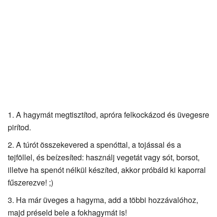
A hagymát megtisztítod, apróra felkockázod és üvegesre
pirítod.
A túrót összekevered a spenóttal, a tojással és a
tejföllel, és beízesíted: használj vegetát vagy sót, borsot,
illetve ha spenót nélkül készíted, akkor próbáld ki kaporral
fűszerezve! ;)
Ha már üveges a hagyma, add a többi hozzávalóhoz,
majd préseld bele a fokhagymát is!