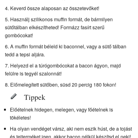
Keverd össze alaposan az összetevőket!
Használj szilikonos muffin formát, de bármilyen
sütőtálban elkészítheted! Formázz fasírt szerű
gombócokat!
A muffin formát béleld ki baconnel, vagy a sütő tálban
tedd a tepsi aljára.
Helyezd el a túrógombócokat a bacon ágyon, majd
felülre is tegyél szalonnát!
Előmelegített sütőben, süsd 20 percig 180 fokon!
Tippek
Előételnek hidegen, melegen, vagy főételnek is
tökéletes!
Ha olyan vendéget vársz, aki nem eszik húst, de a tojást
és tejterméket igen, akkor bacon nélkül készítsd el neki!