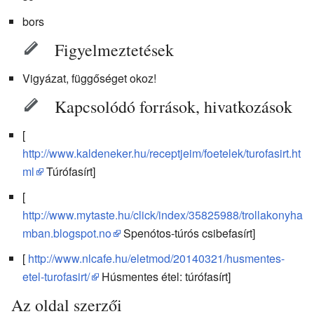
bors
Figyelmeztetések
Vigyázat, függőséget okoz!
Kapcsolódó források, hivatkozások
[
http://www.kaldeneker.hu/receptjeim/foetelek/turofasirt.ht
ml
Túrófasírt]
[
http://www.mytaste.hu/click/index/35825988/trollakonyha
mban.blogspot.no
Spenótos-túrós csibefasírt]
[
http://www.nlcafe.hu/eletmod/20140321/husmentes-
etel-turofasirt/
Húsmentes étel: túrófasírt]
Az oldal szerzői