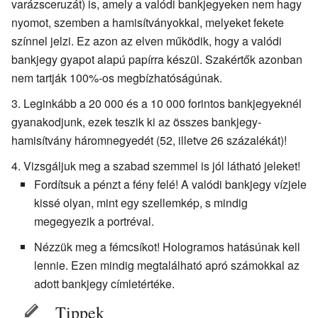
varázsceruzát) is, amely a valódi bankjegyeken nem hagy
nyomot, szemben a hamisítványokkal, melyeket fekete
színnel jelzi. Ez azon az elven működik, hogy a valódi
bankjegy gyapot alapú papírra készül. Szakértők azonban
nem tartják 100%-os megbízhatóságúnak.
Leginkább a 20 000 és a 10 000 forintos bankjegyeknél
gyanakodjunk, ezek teszik ki az összes bankjegy-
hamisítvány háromnegyedét (52, illetve 26 százalékát)!
Vizsgáljuk meg a szabad szemmel is jól látható jeleket!
Fordítsuk a pénzt a fény felé! A valódi bankjegy vízjele
kissé olyan, mint egy szellemkép, s mindig
megegyezik a portréval.
Nézzük meg a fémcsíkot! Hologramos hatásúnak kell
lennie. Ezen mindig megtalálható apró számokkal az
adott bankjegy címletértéke.
Tippek