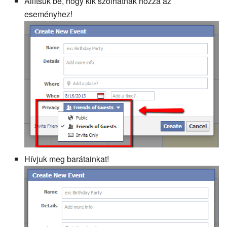
Állítsuk be, hogy kik szólhatnak hozzá az
eseményhez!
Hívjuk meg barátainkat!