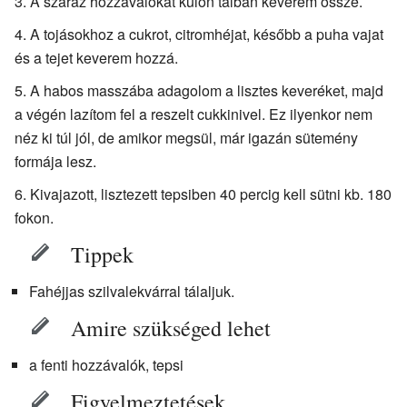
A száraz hozzávalókat külön tálban keverem össze.
A tojásokhoz a cukrot, citromhéjat, később a puha vajat
és a tejet keverem hozzá.
A habos masszába adagolom a lisztes keveréket, majd
a végén lazítom fel a reszelt cukkinivel. Ez ilyenkor nem
néz ki túl jól, de amikor megsül, már igazán sütemény
formája lesz.
Kivajazott, lisztezett tepsiben 40 percig kell sütni kb. 180
fokon.
Tippek
Fahéjjas szilvalekvárral tálaljuk.
Amire szükséged lehet
a fenti hozzávalók, tepsi
Figyelmeztetések