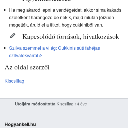
Ha meg akarod lepni a vendégeidet, akkor sima kakaós
szeletként harangozd be nekik, majd miután jóízűen
megették, áruld el a titkot, hogy cukkiniből van.
Kapcsolódó források, hivatkozások
Szilva szemmel a világ: Cukkinis süti fahéjas
szilvalekvárral
Az oldal szerzői
Kiscsillag
Kiscsillag
14 éve
Utoljára módosította
Hogyankell.hu