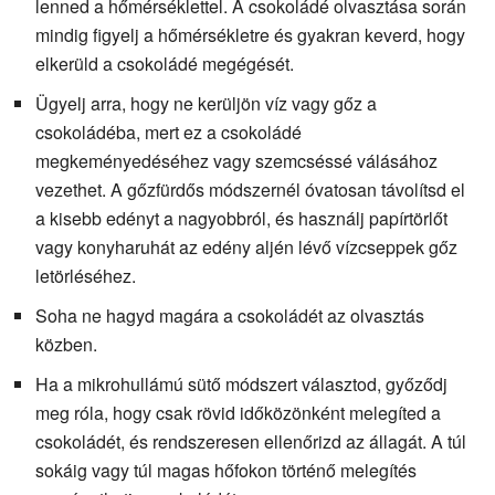
lenned a hőmérséklettel. A csokoládé olvasztása során
mindig figyelj a hőmérsékletre és gyakran keverd, hogy
elkerüld a csokoládé megégését.
Ügyelj arra, hogy ne kerüljön víz vagy gőz a
csokoládéba, mert ez a csokoládé
megkeményedéséhez vagy szemcséssé válásához
vezethet. A gőzfürdős módszernél óvatosan távolítsd el
a kisebb edényt a nagyobbról, és használj papírtörlőt
vagy konyharuhát az edény aljén lévő vízcseppek gőz
letörléséhez.
Soha ne hagyd magára a csokoládét az olvasztás
közben.
Ha a mikrohullámú sütő módszert választod, győződj
meg róla, hogy csak rövid időközönként melegíted a
csokoládét, és rendszeresen ellenőrizd az állagát. A túl
sokáig vagy túl magas hőfokon történő melegítés