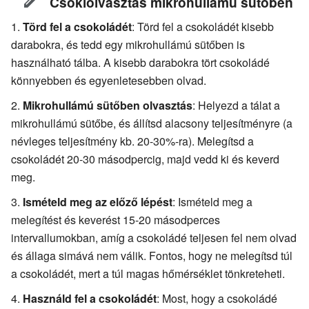
Csokiolvasztás mikrohullámú sütőben
Törd fel a csokoládét
: Törd fel a csokoládét kisebb
darabokra, és tedd egy mikrohullámú sütőben is
használható tálba. A kisebb darabokra tört csokoládé
könnyebben és egyenletesebben olvad.
Mikrohullámú sütőben olvasztás
: Helyezd a tálat a
mikrohullámú sütőbe, és állítsd alacsony teljesítményre (a
névleges teljesítmény kb. 20-30%-ra). Melegítsd a
csokoládét 20-30 másodpercig, majd vedd ki és keverd
meg.
Ismételd meg az előző lépést
: Ismételd meg a
melegítést és keverést 15-20 másodperces
intervallumokban, amíg a csokoládé teljesen fel nem olvad
és állaga simává nem válik. Fontos, hogy ne melegítsd túl
a csokoládét, mert a túl magas hőmérséklet tönkreteheti.
Használd fel a csokoládét
: Most, hogy a csokoládé