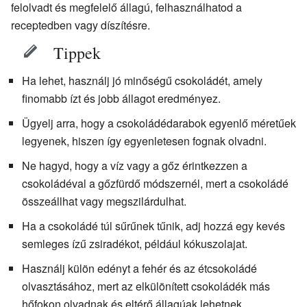
felolvadt és megfelelő állagú, felhasználhatod a
receptedben vagy díszítésre.
Tippek
Ha lehet, használj jó minőségű csokoládét, amely
finomabb ízt és jobb állagot eredményez.
Ügyelj arra, hogy a csokoládédarabok egyenlő méretűek
legyenek, hiszen így egyenletesen fognak olvadni.
Ne hagyd, hogy a víz vagy a gőz érintkezzen a
csokoládéval a gőzfürdő módszernél, mert a csokoládé
összeállhat vagy megszilárdulhat.
Ha a csokoládé túl sűrűnek tűnik, adj hozzá egy kevés
semleges ízű zsiradékot, például kókuszolajat.
Használj külön edényt a fehér és az étcsokoládé
olvasztásához, mert az elkülönített csokoládék más
hőfokon olvadnak és eltérő állagúak lehetnek.