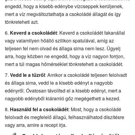
engedd, hogy a kisebb edénybe vízcseppek kerüljenek,
mert a víz megváltoztathatja a csokoládé állagát és így
tönkreteheti azt.
Keverd a csokoládét
: Keverd a csokoládét fakanállal
vagy valamilyen hőálló szilikon spatulával, amíg az
teljesen fel nem olvad és állaga sima nem lesz. Ügyelj
arra, hogy közben ne engedd, hogy a víz nagyon forrjon,
mert a túl magas hőmérséklet tönkreteheti a csokoládét.
Vedd le a tűzről
: Amikor a csokoládé teljesen felolvadt
és állaga sima, vedd le a kisebb edényt a nagyobb
edényről. Óvatosan távolítsd el a kisebb edényt, mert a
nagyobb edényből kiáramló gőz megégetheti a kezed.
Használd fel a csokoládét
: Most, hogy a csokoládé
felolvadt és megfelelő állagú, felhasználhatod díszítésre
vagy arra, amire a recept írja.