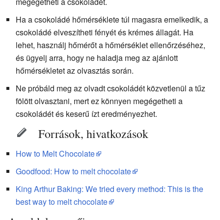
megégetheti a csokoládét.
Ha a csokoládé hőmérséklete túl magasra emelkedik, a
csokoládé elveszítheti fényét és krémes állagát. Ha
lehet, használj hőmérőt a hőmérséklet ellenőrzéséhez,
és ügyelj arra, hogy ne haladja meg az ajánlott
hőmérsékletet az olvasztás során.
Ne próbáld meg az olvadt csokoládét közvetlenül a tűz
fölött olvasztani, mert ez könnyen megégetheti a
csokoládét és keserű ízt eredményezhet.
Források, hivatkozások
How to Melt Chocolate
Goodfood: How to melt chocolate
King Arthur Baking: We tried every method: This is the
best way to melt chocolate