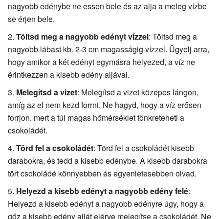
nagyobb edénybe ne essen bele és az alja a meleg vízbe
se érjen bele.
Töltsd meg a nagyobb edényt vízzel
: Töltsd meg a
nagyobb lábast kb. 2-3 cm magasságig vízzel. Ügyelj arra,
hogy amikor a két edényt egymásra helyezed, a víz ne
érintkezzen a kisebb edény aljával.
Melegítsd a vizet
: Melegítsd a vizet közepes lángon,
amíg az el nem kezd forrni. Ne hagyd, hogy a víz erősen
forrjon, mert a túl magas hőmérséklet tönkreteheti a
csokoládét.
Törd fel a csokoládét
: Törd fel a csokoládét kisebb
darabokra, és tedd a kisebb edénybe. A kisebb darabokra
tört csokoládé könnyebben és egyenletesebben olvad.
Helyezd a kisebb edényt a nagyobb edény felé
:
Helyezd a kisebb edényt a nagyobb edényre úgy, hogy a
gőz a kisebb edény alját elérve melegítse a csokoládét. Ne