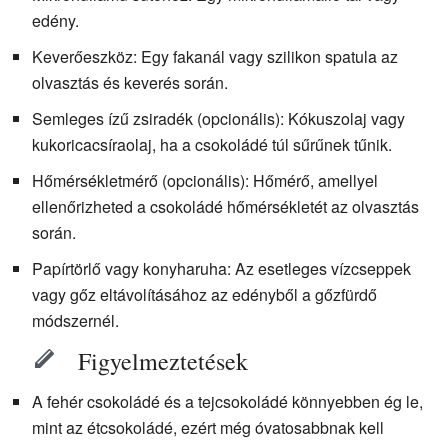
edény.
Keverőeszköz: Egy fakanál vagy szilikon spatula az
olvasztás és keverés során.
Semleges ízű zsiradék (opcionális): Kókuszolaj vagy
kukoricacsíraolaj, ha a csokoládé túl sűrűnek tűnik.
Hőmérsékletmérő (opcionális): Hőmérő, amellyel
ellenőrizheted a csokoládé hőmérsékletét az olvasztás
során.
Papírtörlő vagy konyharuha: Az esetleges vízcseppek
vagy gőz eltávolításához az edényből a gőzfürdő
módszernél.
Figyelmeztetések
A fehér csokoládé és a tejcsokoládé könnyebben ég le,
mint az étcsokoládé, ezért még óvatosabbnak kell