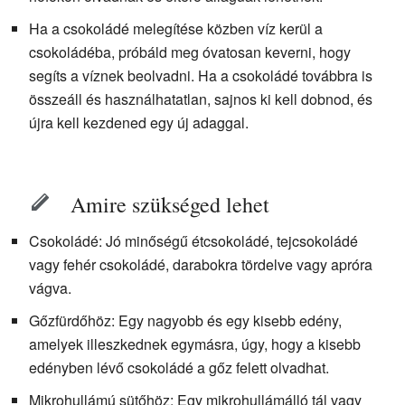
Ha a csokoládé melegítése közben víz kerül a
csokoládéba, próbáld meg óvatosan keverni, hogy
segíts a víznek beolvadni. Ha a csokoládé továbbra is
összeáll és használhatatlan, sajnos ki kell dobnod, és
újra kell kezdened egy új adaggal.
Amire szükséged lehet
Csokoládé: Jó minőségű étcsokoládé, tejcsokoládé
vagy fehér csokoládé, darabokra tördelve vagy apróra
vágva.
Gőzfürdőhöz: Egy nagyobb és egy kisebb edény,
amelyek illeszkednek egymásra, úgy, hogy a kisebb
edényben lévő csokoládé a gőz felett olvadhat.
Mikrohullámú sütőhöz: Egy mikrohullámálló tál vagy