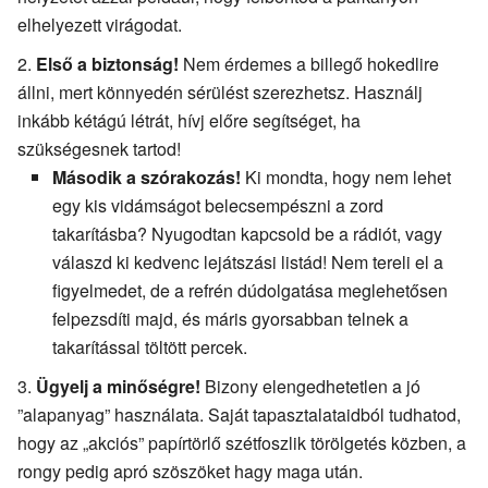
elhelyezett virágodat.
Első a biztonság!
Nem érdemes a billegő hokedlire
állni, mert könnyedén sérülést szerezhetsz. Használj
inkább kétágú létrát, hívj előre segítséget, ha
szükségesnek tartod!
Második a szórakozás!
Ki mondta, hogy nem lehet
egy kis vidámságot belecsempészni a zord
takarításba? Nyugodtan kapcsold be a rádiót, vagy
válaszd ki kedvenc lejátszási listád! Nem tereli el a
figyelmedet, de a refrén dúdolgatása meglehetősen
felpezsdíti majd, és máris gyorsabban telnek a
takarítással töltött percek.
Ügyelj a minőségre!
Bizony elengedhetetlen a jó
”alapanyag” használata. Saját tapasztalataidból tudhatod,
hogy az „akciós” papírtörlő szétfoszlik törölgetés közben, a
rongy pedig apró szöszöket hagy maga után.