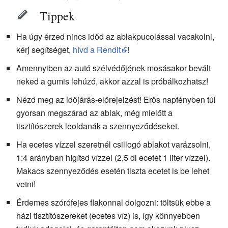
Tippek
Ha úgy érzed nincs időd az ablakpucolással vacakolni,
kérj segítséget,
hívd a Rendit
!
Amennyiben az autó szélvédőjének mosásakor bevált
neked a gumis lehúzó, akkor azzal is próbálkozhatsz!
Nézd meg az időjárás-előrejelzést! Erős napfényben túl
gyorsan megszárad az ablak, még mielőtt a
tisztítószerek leoldanák a szennyeződéseket.
Ha ecetes vízzel szeretnél csillogó ablakot varázsolni,
1:4 arányban hígítsd vízzel (2,5 dl ecetet 1 liter vízzel).
Makacs szennyeződés esetén tiszta ecetet is be lehet
vetni!
Érdemes szórófejes flakonnal dolgozni: töltsük ebbe a
házi tisztítószereket (ecetes víz) is, így könnyebben