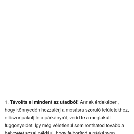
Távolíts el mindent az utadból!
Annak érdekében,
hogy könnyedén hozzáférj a mosásra szoruló felületekhez,
először pakolj le a párkányról, vedd le a megfakult
függönyeidet. Így még véletlenül sem ronthatod tovább a
helyzetet azzal például, hogy felborítod a párkányon