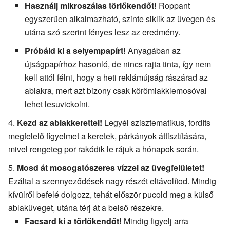
Használj mikroszálas törlőkendőt!
Roppant
egyszerűen alkalmazható, szinte siklik az üvegen és
utána szó szerint fényes lesz az eredmény.
Próbáld ki a selyempapírt!
Anyagában az
újságpapírhoz hasonló, de nincs rajta tinta, így nem
kell attól félni, hogy a heti reklámújság rászárad az
ablakra, mert azt bizony csak körömlakklemosóval
lehet lesuvickolni.
Kezd az ablakkerettel!
Legyél szisztematikus, fordíts
megfelelő figyelmet a keretek, párkányok áttisztítására,
mivel rengeteg por rakódik le rájuk a hónapok során.
Mosd át mosogatószeres vízzel az üvegfelületet!
Ezáltal a szennyeződések nagy részét eltávolítod. Mindig
kívülről befelé dolgozz, tehát először pucold meg a külső
ablaküveget, utána térj át a belső részekre.
Facsard ki a törlőkendőt!
Mindig figyelj arra