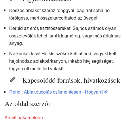
Koszos ablakot száraz ronggyal, papírral soha ne
törölgess, mert összekarcolhatod az üveget!
Kerüld az erős tisztítószereket! Sajnos számos olyan
összetevőjük lehet, ami idegméreg, vagy más ártalmas
anyag.
Ne kockáztass! Ha kis székre kell állnod, vagy ki kell
hajolnodaz ablakpárkányon, inkább hívj segítséget,
legyen ott melletted valaki!
Kapcsolódó források, hivatkozások
Rendi: Ablakpucolás csíkmentesen - Hogyan?
Az oldal szerzői
Kamillaakameleon