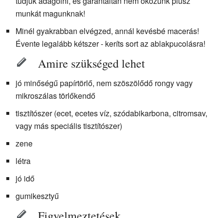
tudjuk adagolni, és garantáltan nem okozunk plusz
munkát magunknak!
Minél gyakrabban elvégzed, annál kevésbé macerás!
Évente legalább kétszer - keríts sort az ablakpucolásra!
Amire szükséged lehet
jó minőségű papírtörlő, nem szöszölődő rongy vagy
mikroszálas törlőkendő
tisztítószer (ecet, ecetes víz, szódabikarbona, citromsav,
vagy más speciális tisztítószer)
zene
létra
jó idő
gumikesztyű
Figyelmeztetések