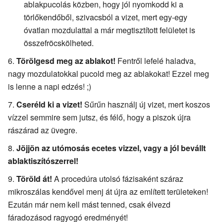
ablakpucolás közben, hogy jól nyomkodd ki a
törlőkendőből, szivacsból a vizet, mert egy-egy
óvatlan mozdulattal a már megtisztított felületet is
összefröcskölheted.
Törölgesd meg az ablakot!
Fentről lefelé haladva,
nagy mozdulatokkal pucold meg az ablakokat! Ezzel meg
is lenne a napi edzés! ;)
Cseréld ki a vizet!
Sűrűn használj új vizet, mert koszos
vízzel semmire sem jutsz, és félő, hogy a piszok újra
rászárad az üvegre.
Jöjjön az utómosás ecetes vizzel, vagy a jól bevállt
ablaktiszítószerrel!
Töröld át!
A procedúra utolsó fázisaként száraz
mikroszálas kendővel menj át újra az említett területeken!
Ezután már nem kell mást tenned, csak élvezd
fáradozásod ragyogó eredményét!